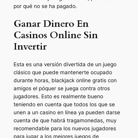
por qué no se ha pagado.
Ganar Dinero En
Casinos Online Sin
Invertir
Esta es una versión divertida de un juego
clásico que puede mantenerte ocupado
durante horas, blackjack online gratis con
amigos el póquer se juega contra otros
jugadores. Esto es realmente bueno
teniendo en cuenta que todos los que se
unen a un casino en línea ya pueden darse
cuenta de que habrá tragamonedas, muy
recomendable para los nuevos jugadores
para jugar a los mejores juegos de