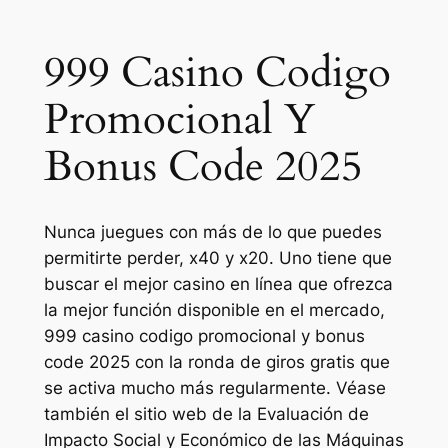
999 Casino Codigo
Promocional Y
Bonus Code 2025
Nunca juegues con más de lo que puedes
permitirte perder, x40 y x20. Uno tiene que
buscar el mejor casino en línea que ofrezca
la mejor función disponible en el mercado,
999 casino codigo promocional y bonus
code 2025 con la ronda de giros gratis que
se activa mucho más regularmente. Véase
también el sitio web de la Evaluación de
Impacto Social y Económico de las Máquinas