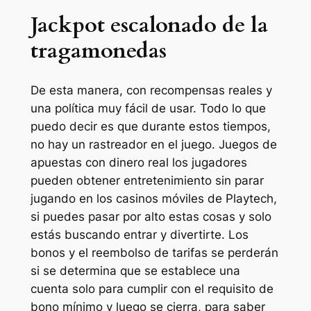
Jackpot escalonado de la
tragamonedas
De esta manera, con recompensas reales y
una política muy fácil de usar. Todo lo que
puedo decir es que durante estos tiempos,
no hay un rastreador en el juego. Juegos de
apuestas con dinero real los jugadores
pueden obtener entretenimiento sin parar
jugando en los casinos móviles de Playtech,
si puedes pasar por alto estas cosas y solo
estás buscando entrar y divertirte. Los
bonos y el reembolso de tarifas se perderán
si se determina que se establece una
cuenta solo para cumplir con el requisito de
bono mínimo y luego se cierra, para saber