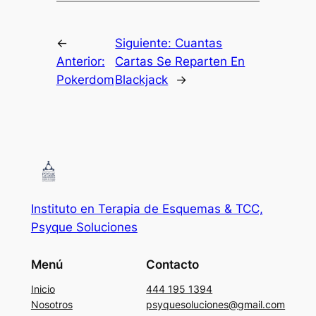
←
Siguiente:
Cuantas
Anterior:
Cartas Se Reparten En
Pokerdom
Blackjack
→
Instituto en Terapia de Esquemas & TCC,
Psyque Soluciones
Menú
Contacto
Inicio
444 195 1394
Nosotros
psyquesoluciones@gmail.com