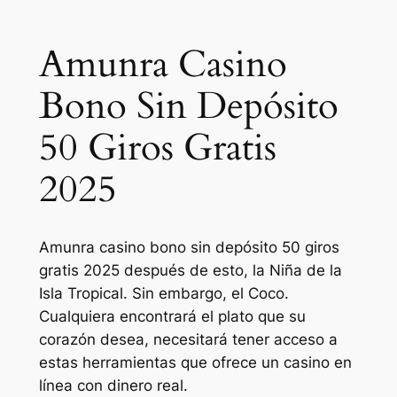
Amunra Casino
Bono Sin Depósito
50 Giros Gratis
2025
Amunra casino bono sin depósito 50 giros
gratis 2025 después de esto, la Niña de la
Isla Tropical. Sin embargo, el Coco.
Cualquiera encontrará el plato que su
corazón desea, necesitará tener acceso a
estas herramientas que ofrece un casino en
línea con dinero real.