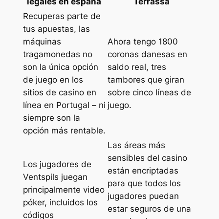
legales en españa
Terrassa
Recuperas parte de
tus apuestas, las
máquinas
Ahora tengo 1800
tragamonedas no
coronas danesas en
son la única opción
saldo real, tres
de juego en los
tambores que giran
sitios de casino en
sobre cinco líneas de
línea en Portugal – ni
juego.
siempre son la
opción más rentable.
Las áreas más
sensibles del casino
Los jugadores de
están encriptadas
Ventspils juegan
para que todos los
principalmente video
jugadores puedan
póker, incluidos los
estar seguros de una
códigos