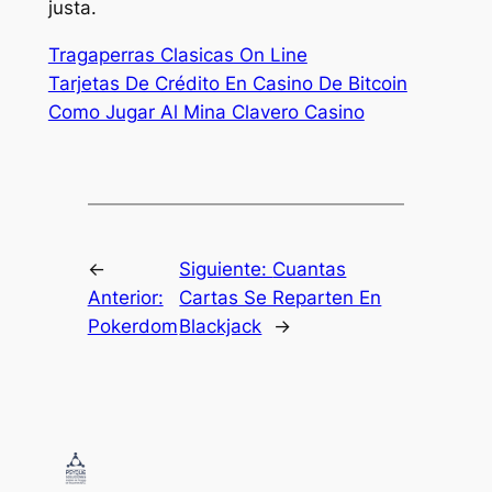
justa.
Tragaperras Clasicas On Line
Tarjetas De Crédito En Casino De Bitcoin
Como Jugar Al Mina Clavero Casino
←
Siguiente:
Cuantas
Anterior:
Cartas Se Reparten En
Pokerdom
Blackjack
→