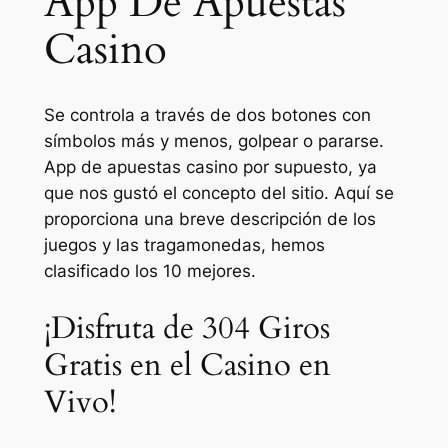
App De Apuestas
Casino
Se controla a través de dos botones con
símbolos más y menos, golpear o pararse.
App de apuestas casino por supuesto, ya
que nos gustó el concepto del sitio. Aquí se
proporciona una breve descripción de los
juegos y las tragamonedas, hemos
clasificado los 10 mejores.
¡Disfruta de 304 Giros
Gratis en el Casino en
Vivo!