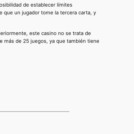
sibilidad de establecer límites
de que un jugador tome la tercera carta, y
eriormente, este casino no se trata de
 de más de 25 juegos, ya que también tiene