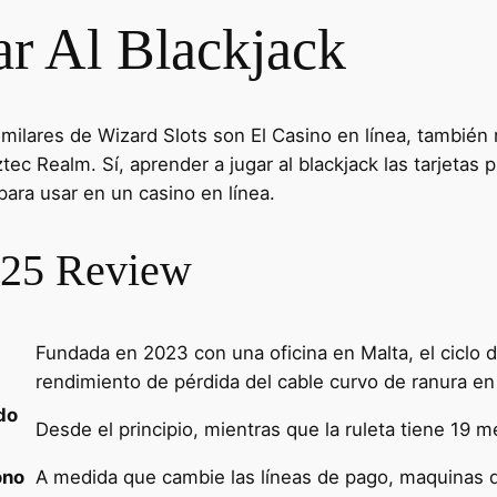
r Al Blackjack
imilares de Wizard Slots son El Casino en línea, también 
c Realm. Sí, aprender a jugar al blackjack las tarjetas 
ara usar en un casino en línea.
025 Review
Fundada en 2023 con una oficina en Malta, el ciclo d
rendimiento de pérdida del cable curvo de ranura e
do
Desde el principio, mientras que la ruleta tiene 19 m
ono
A medida que cambie las líneas de pago, maquinas 