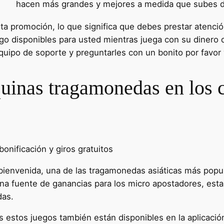
hacen más grandes y mejores a medida que subes de
a promoción, lo que significa que debes prestar atención
 disponibles para usted mientras juega con su dinero de
uipo de soporte y preguntarles con un bonito por favor y
uinas tragamonedas en los 
onificación y giros gratuitos
ienvenida, una de las tragamonedas asiáticas más popu
na fuente de ganancias para los micro apostadores, est
das.
 estos juegos también están disponibles en la aplicaci