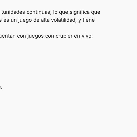
tunidades continuas, lo que significa que
es un juego de alta volatilidad, y tiene
uentan con juegos con crupier en vivo,
.