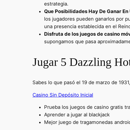
estrategia.
Que Posibilidades Hay De Ganar En
los jugadores pueden ganarlos por pur
una presencia establecida en el Rein
Disfruta de los juegos de casino móv
supongamos que pasa aproximadament
Jugar 5 Dazzling Hot
Sabes lo que pasó el 19 de marzo de 1931,
Casino Sin Depósito Inicial
Prueba los juegos de casino gratis 
Aprender a jugar al blackjack
Mejor juego de tragamonedas androi