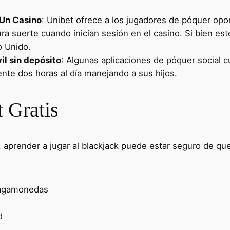
 Un Casino
:
Unibet ofrece a los jugadores de póquer opor
a suerte cuando inician sesión en el casino. Si bien este 
o Unido.
il sin depósito
:
Algunas aplicaciones de póquer social c
e dos horas al día manejando a sus hijos.
 Gratis
 aprender a jugar al blackjack puede estar seguro de que
tragamonedas
d