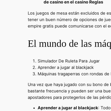
de casino en el casino Reglas
Los juegos de mesa están excluidos de est
tener un buen número de opciones de juego
empire gratis puede comunicarse con el eq
El mundo de las máq
Simulador De Ruleta Para Jugar
Aprender a jugar al blackjack
Máquinas tragaperras con rondas de b
Una vez que haya jugado con su bono de b
bastante frecuencia y pueden ser una bue
apostadores para protegerlos de las pérdi
Aprender a jugar al blackjack
:
Todos