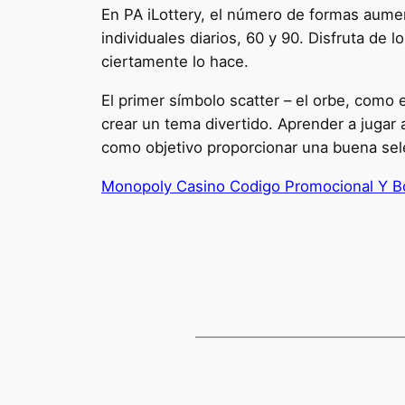
En PA iLottery, el número de formas aument
individuales diarios, 60 y 90. Disfruta de 
ciertamente lo hace.
El primer símbolo scatter – el orbe, como
crear un tema divertido. Aprender a jugar
como objetivo proporcionar una buena sele
Monopoly Casino Codigo Promocional Y 