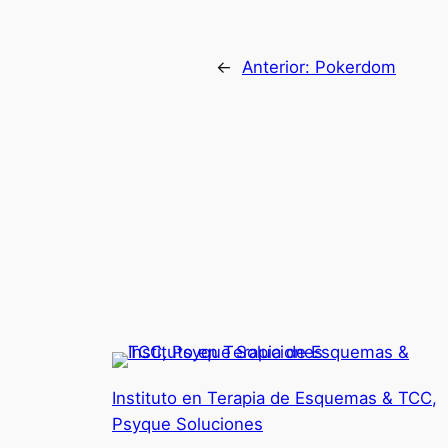
←
Anterior:
Pokerdom
Instituto en Terapia de Esquemas & TCC,
Psyque Soluciones