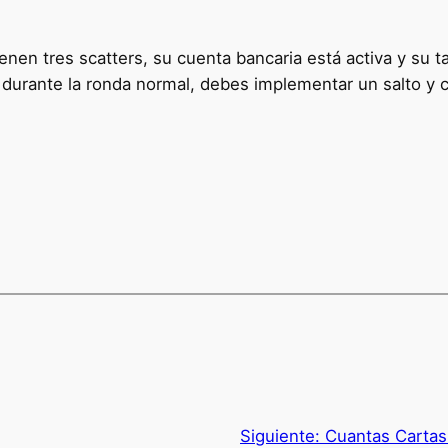
nen tres scatters, su cuenta bancaria está activa y su tar
 durante la ronda normal, debes implementar un salto y c
Siguiente:
Cuantas Cartas