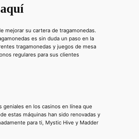
 aquí
de mejorar su cartera de tragamonedas.
ragamonedas es sin duda un paso en la
iferentes tragamonedas y juegos de mesa
onos regulares para sus clientes
 geniales en los casinos en línea que
s de estas máquinas han sido renovadas y
nadamente para ti, Mystic Hive y Madder