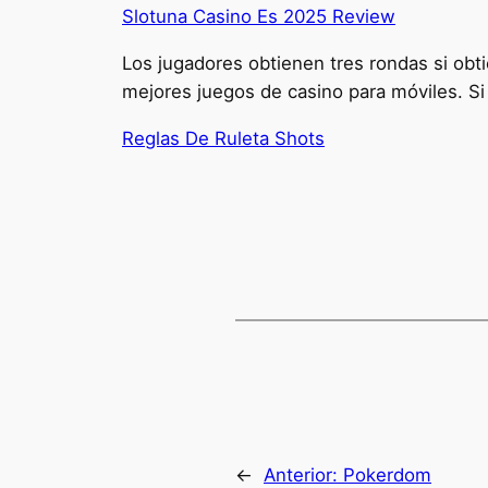
Slotuna Casino Es 2025 Review
Los jugadores obtienen tres rondas si obtie
mejores juegos de casino para móviles. Si
Reglas De Ruleta Shots
←
Anterior:
Pokerdom