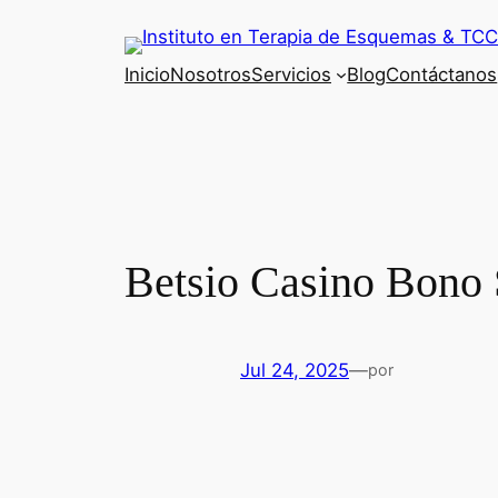
Saltar
al
Inicio
Nosotros
Servicios
Blog
Contáctanos
contenido
Betsio Casino Bono 
Jul 24, 2025
—
por