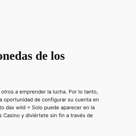
nedas de los
otros a emprender la lucha. Por lo tanto,
la oportunidad de configurar su cuenta en
to dax wild = Solo puede aparecer en la
Casino y diviértete sin fin a través de