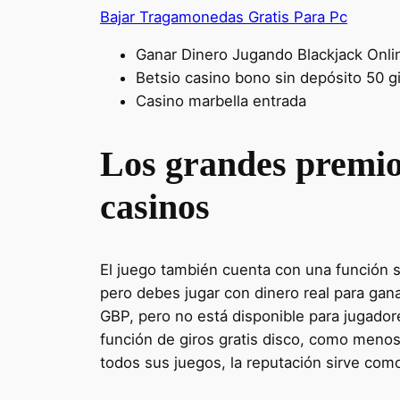
Bajar Tragamonedas Gratis Para Pc
Ganar Dinero Jugando Blackjack Onli
Betsio casino bono sin depósito 50 gi
Casino marbella entrada
Los grandes premio
casinos
El juego también cuenta con una función s
pero debes jugar con dinero real para gan
GBP, pero no está disponible para jugador
función de giros gratis disco, como menos
todos sus juegos, la reputación sirve com