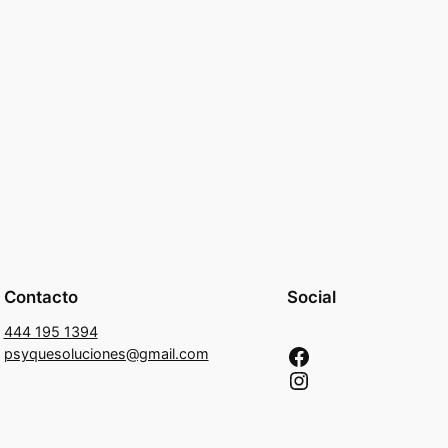
Contacto
Social
444 195 1394
Facebook
psyquesoluciones@gmail.com
Instagram