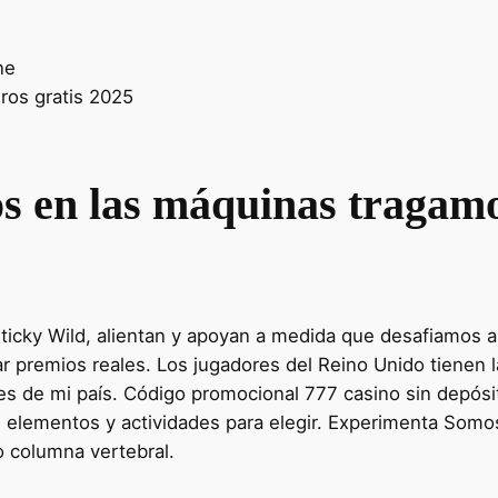
ne
ros gratis 2025
s en las máquinas tragamo
ticky Wild, alientan y apoyan a medida que desafiamos a 
ar premios reales. Los jugadores del Reino Unido tienen 
es de mi país. Código promocional 777 casino sin depósi
 elementos y actividades para elegir. Experimenta Somos 
o columna vertebral.