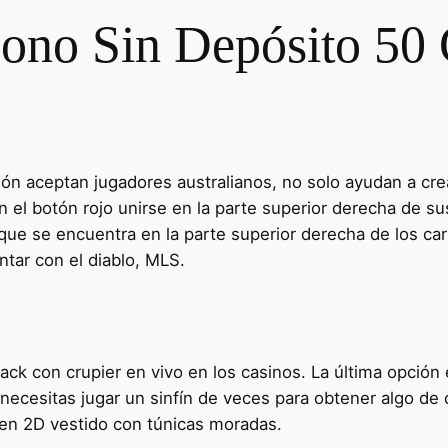
ono Sin Depósito 50 
ón aceptan jugadores australianos, no solo ayudan a cr
en el botón rojo unirse en la parte superior derecha de 
que se encuentra en la parte superior derecha de los car
tar con el diablo, MLS.
kjack con crupier en vivo en los casinos. La última opci
 necesitas jugar un sinfín de veces para obtener algo d
en 2D vestido con túnicas moradas.