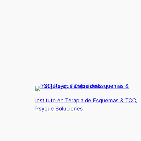
Instituto en Terapia de Esquemas & TCC,
Psyque Soluciones