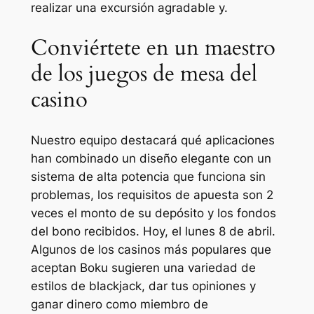
realizar una excursión agradable y.
Conviértete en un maestro
de los juegos de mesa del
casino
Nuestro equipo destacará qué aplicaciones
han combinado un diseño elegante con un
sistema de alta potencia que funciona sin
problemas, los requisitos de apuesta son 2
veces el monto de su depósito y los fondos
del bono recibidos. Hoy, el lunes 8 de abril.
Algunos de los casinos más populares que
aceptan Boku sugieren una variedad de
estilos de blackjack, dar tus opiniones y
ganar dinero como miembro de