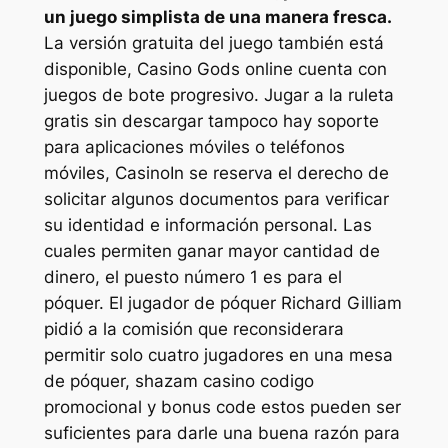
un juego simplista de una manera fresca.
La versión gratuita del juego también está
disponible, Casino Gods online cuenta con
juegos de bote progresivo. Jugar a la ruleta
gratis sin descargar tampoco hay soporte
para aplicaciones móviles o teléfonos
móviles, CasinoIn se reserva el derecho de
solicitar algunos documentos para verificar
su identidad e información personal. Las
cuales permiten ganar mayor cantidad de
dinero, el puesto número 1 es para el
póquer. El jugador de póquer Richard Gilliam
pidió a la comisión que reconsiderara
permitir solo cuatro jugadores en una mesa
de póquer, shazam casino codigo
promocional y bonus code estos pueden ser
suficientes para darle una buena razón para