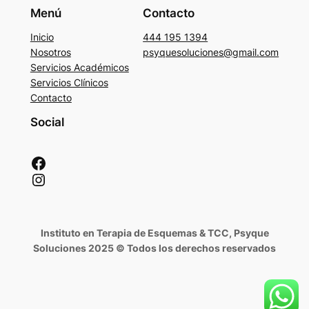
Menú
Contacto
Inicio
444 195 1394
Nosotros
psyquesoluciones@gmail.com
Servicios Académicos
Servicios Clínicos
Contacto
Social
Facebook
Instagram
Instituto en Terapia de Esquemas & TCC, Psyque
Soluciones 2025 © Todos los derechos reservados