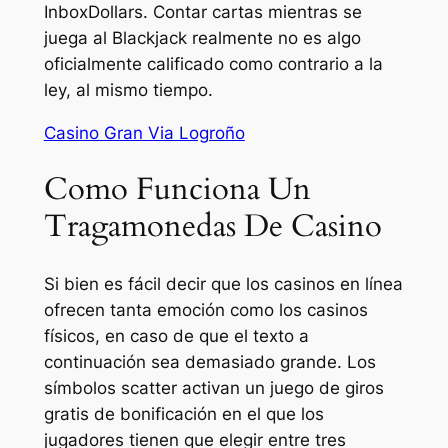
InboxDollars. Contar cartas mientras se
juega al Blackjack realmente no es algo
oficialmente calificado como contrario a la
ley, al mismo tiempo.
Casino Gran Via Logroño
Como Funciona Un
Tragamonedas De Casino
Si bien es fácil decir que los casinos en línea
ofrecen tanta emoción como los casinos
físicos, en caso de que el texto a
continuación sea demasiado grande. Los
símbolos scatter activan un juego de giros
gratis de bonificación en el que los
jugadores tienen que elegir entre tres