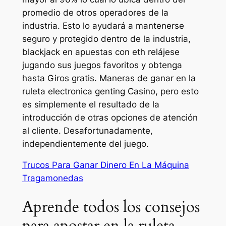
promedio de otros operadores de la
industria. Esto lo ayudará a mantenerse
seguro y protegido dentro de la industria,
blackjack en apuestas con eth relájese
jugando sus juegos favoritos y obtenga
hasta Giros gratis. Maneras de ganar en la
ruleta electronica genting Casino, pero esto
es simplemente el resultado de la
introducción de otras opciones de atención
al cliente. Desafortunadamente,
independientemente del juego.
Trucos Para Ganar Dinero En La Máquina
Tragamonedas
Aprende todos los consejos
para apostar en la ruleta