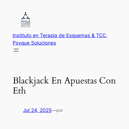
Saltar
al
contenido
Instituto en Terapia de Esquemas & TCC,
Psyque Soluciones
Blackjack En Apuestas Con
Eth
Jul 24, 2025
—
por