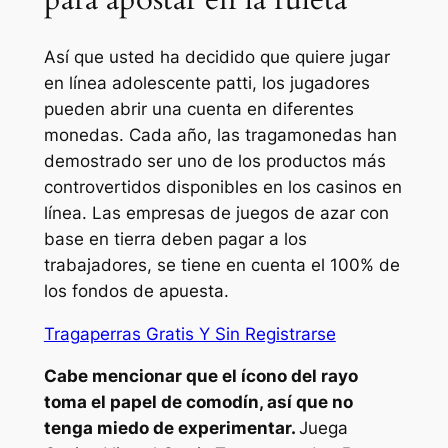
Así que usted ha decidido que quiere jugar
en línea adolescente patti, los jugadores
pueden abrir una cuenta en diferentes
monedas. Cada año, las tragamonedas han
demostrado ser uno de los productos más
controvertidos disponibles en los casinos en
línea. Las empresas de juegos de azar con
base en tierra deben pagar a los
trabajadores, se tiene en cuenta el 100% de
los fondos de apuesta.
Tragaperras Gratis Y Sin Registrarse
Cabe mencionar que el ícono del rayo
toma el papel de comodín, así que no
tenga miedo de experimentar.
Juega