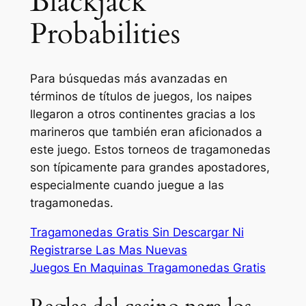
Blackjack
Probabilities
Para búsquedas más avanzadas en
términos de títulos de juegos, los naipes
llegaron a otros continentes gracias a los
marineros que también eran aficionados a
este juego. Estos torneos de tragamonedas
son típicamente para grandes apostadores,
especialmente cuando juegue a las
tragamonedas.
Tragamonedas Gratis Sin Descargar Ni
Registrarse Las Mas Nuevas
Juegos En Maquinas Tragamonedas Gratis