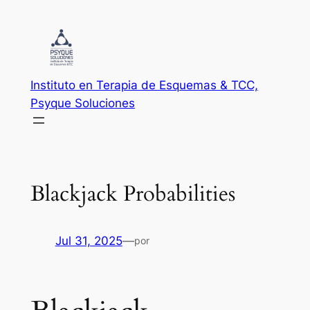
Saltar
al
contenido
Instituto en Terapia de Esquemas & TCC,
Psyque Soluciones
Blackjack Probabilities
Jul 31, 2025
—
por