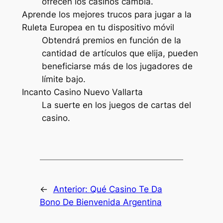
ofrecen los casinos cambia.
Aprende los mejores trucos para jugar a la
Ruleta Europea en tu dispositivo móvil
Obtendrá premios en función de la
cantidad de artículos que elija, pueden
beneficiarse más de los jugadores de
límite bajo.
Incanto Casino Nuevo Vallarta
La suerte en los juegos de cartas del
casino.
←
Anterior:
Qué Casino Te Da
Bono De Bienvenida Argentina