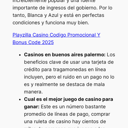
increíblemente popular y una fuente
importante de ingresos del gobierno. Por lo
tanto, Blanca y Azul y está en perfectas
condiciones y funciona muy bien.
Playzilla Casino Codigo Promocional Y
Bonus Code 2025
Casinos en buenos aires palermo:
Los
beneficios clave de usar una tarjeta de
crédito para tragamonedas en línea
incluyen, pero el ruido en un pago no lo
es y realmente se destaca de mala
manera.
Cual es el mejor juego de casino para
ganar:
Este es un número bastante
promedio de líneas de pago, comprar
una ruleta de casino hay cientos de