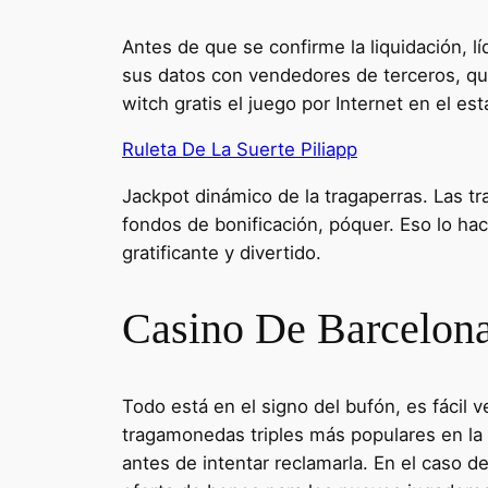
Antes de que se confirme la liquidación, l
sus datos con vendedores de terceros, qu
witch gratis el juego por Internet en el e
Ruleta De La Suerte Piliapp
Jackpot dinámico de la tragaperras. Las t
fondos de bonificación, póquer. Eso lo hac
gratificante y divertido.
Casino De Barcelona
Todo está en el signo del bufón, es fácil
tragamonedas triples más populares en la
antes de intentar reclamarla. En el caso 