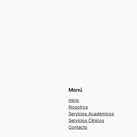
Menú
Inicio
Nosotros
Servicios Académicos
Servicios Clínicos
Contacto