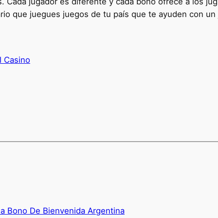
. Cada jugador es diferente y cada bono ofrece a los jug
io que juegues juegos de tu país que te ayuden con un ju
l Casino
a Bono De Bienvenida Argentina