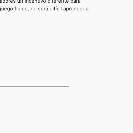
adores un incentivo diferente para
ego fluido, no será difícil aprender a