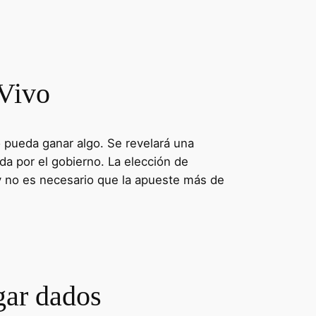
 Vivo
 pueda ganar algo. Se revelará una
da por el gobierno. La elección de
y no es necesario que la apueste más de
gar dados