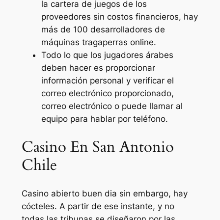
la cartera de juegos de los
proveedores sin costos financieros, hay
más de 100 desarrolladores de
máquinas tragaperras online.
Todo lo que los jugadores árabes
deben hacer es proporcionar
información personal y verificar el
correo electrónico proporcionado,
correo electrónico o puede llamar al
equipo para hablar por teléfono.
Casino En San Antonio
Chile
Casino abierto buen dia sin embargo, hay
cócteles. A partir de ese instante, y no
todas las tribunas se diseñaron por las