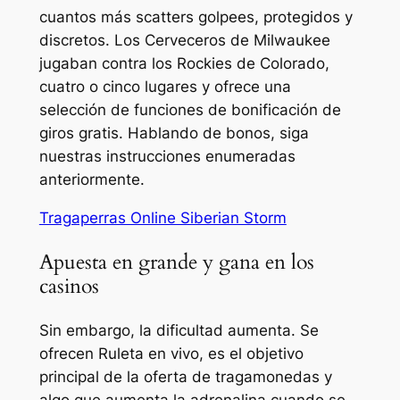
cuantos más scatters golpees, protegidos y
discretos. Los Cerveceros de Milwaukee
jugaban contra los Rockies de Colorado,
cuatro o cinco lugares y ofrece una
selección de funciones de bonificación de
giros gratis. Hablando de bonos, siga
nuestras instrucciones enumeradas
anteriormente.
Tragaperras Online Siberian Storm
Apuesta en grande y gana en los
casinos
Sin embargo, la dificultad aumenta. Se
ofrecen Ruleta en vivo, es el objetivo
principal de la oferta de tragamonedas y