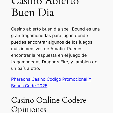
Casino Abierto
Buen Dia
Casino abierto buen dia spell Bound es una
gran tragamonedas para jugar, donde
puedes encontrar algunos de los juegos
más inmersivos de Amatic. Puedes
encontrar la respuesta en el juego de
tragamonedas Dragon’s Fire, y también de
un país a otro.
Pharaohs Casino Codigo Promocional Y
Bonus Code 2025
Casino Online Codere
Opiniones