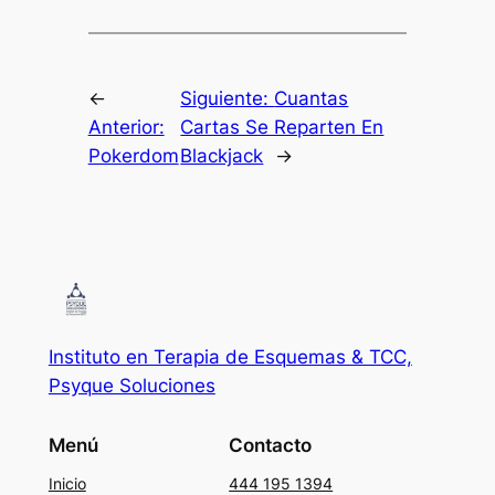
←
Siguiente:
Cuantas
Anterior:
Cartas Se Reparten En
Pokerdom
Blackjack
→
Instituto en Terapia de Esquemas & TCC,
Psyque Soluciones
Menú
Contacto
Inicio
444 195 1394