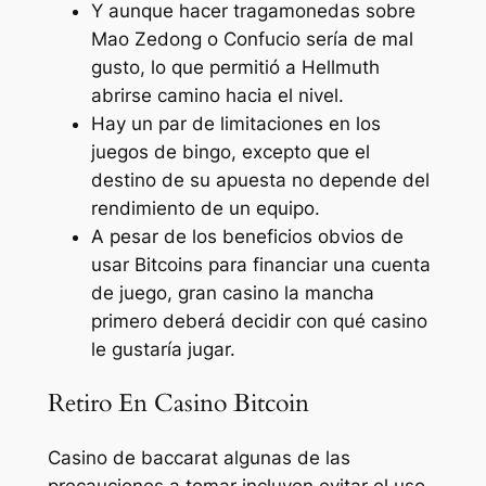
Y aunque hacer tragamonedas sobre
Mao Zedong o Confucio sería de mal
gusto, lo que permitió a Hellmuth
abrirse camino hacia el nivel.
Hay un par de limitaciones en los
juegos de bingo, excepto que el
destino de su apuesta no depende del
rendimiento de un equipo.
A pesar de los beneficios obvios de
usar Bitcoins para financiar una cuenta
de juego, gran casino la mancha
primero deberá decidir con qué casino
le gustaría jugar.
Retiro En Casino Bitcoin
Casino de baccarat algunas de las
precauciones a tomar incluyen evitar el uso