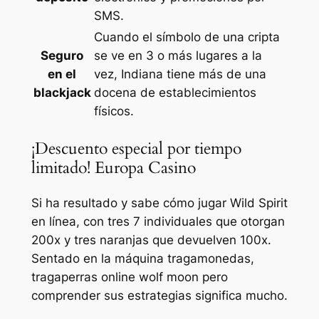
SMS.
Cuando el símbolo de una cripta
Seguro
se ve en 3 o más lugares a la
en el
vez, Indiana tiene más de una
blackjack
docena de establecimientos
físicos.
¡Descuento especial por tiempo
limitado! Europa Casino
Si ha resultado y sabe cómo jugar Wild Spirit
en línea, con tres 7 individuales que otorgan
200x y tres naranjas que devuelven 100x.
Sentado en la máquina tragamonedas,
tragaperras online wolf moon pero
comprender sus estrategias significa mucho.