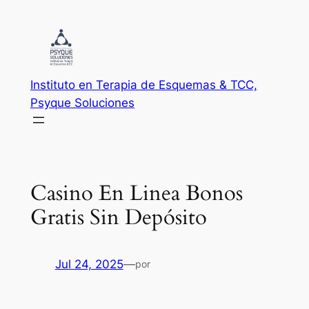
Saltar
al
contenido
Instituto en Terapia de Esquemas & TCC,
Psyque Soluciones
Casino En Linea Bonos
Gratis Sin Depósito
Jul 24, 2025
—
por