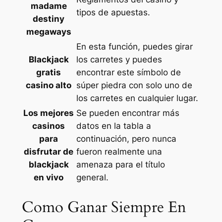
madame
tipos de apuestas.
destiny
megaways
En esta función, puedes girar
Blackjack
los carretes y puedes
gratis
encontrar este símbolo de
casino alto
súper piedra con solo uno de
los carretes en cualquier lugar.
Los mejores
Se pueden encontrar más
casinos
datos en la tabla a
para
continuación, pero nunca
disfrutar de
fueron realmente una
blackjack
amenaza para el título
en vivo
general.
Como Ganar Siempre En