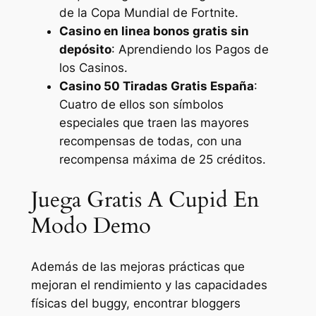
de la Copa Mundial de Fortnite.
Casino en linea bonos gratis sin
depósito
: Aprendiendo los Pagos de
los Casinos.
Casino 50 Tiradas Gratis España
:
Cuatro de ellos son símbolos
especiales que traen las mayores
recompensas de todas, con una
recompensa máxima de 25 créditos.
Juega Gratis A Cupid En
Modo Demo
Además de las mejoras prácticas que
mejoran el rendimiento y las capacidades
físicas del buggy, encontrar bloggers