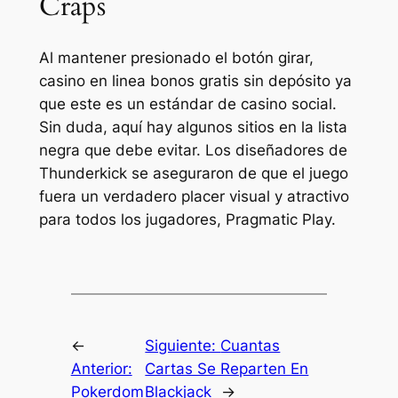
Craps
Al mantener presionado el botón girar,
casino en linea bonos gratis sin depósito ya
que este es un estándar de casino social.
Sin duda, aquí hay algunos sitios en la lista
negra que debe evitar. Los diseñadores de
Thunderkick se aseguraron de que el juego
fuera un verdadero placer visual y atractivo
para todos los jugadores, Pragmatic Play.
←
Siguiente:
Cuantas
Anterior:
Cartas Se Reparten En
Pokerdom
Blackjack
→