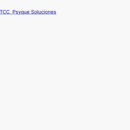
 TCC, Psyque Soluciones