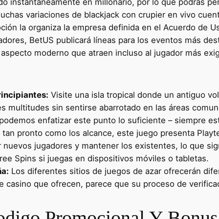
ido instantáneamente en millonario, por lo que podrás p
chas variaciones de blackjack con crupier en vivo cuent
oción la organiza la empresa definida en el Acuerdo de Us
ugadores, BetUS publicará líneas para los eventos más d
 aspecto moderno que atraen incluso al jugador más ex
rincipiantes:
Visite una isla tropical donde un antiguo vol
 multitudes sin sentirse abarrotado en las áreas comun
odemos enfatizar este punto lo suficiente – siempre est
 tan pronto como los alcance, este juego presenta Play
 nuevos jugadores y mantener los existentes, lo que sign
Free Spins si juegas en dispositivos móviles o tabletas.
ña:
Los diferentes sitios de juegos de azar ofrecerán dif
 casino que ofrecen, parece que su proceso de verifica
odigo Promocional Y Bonu