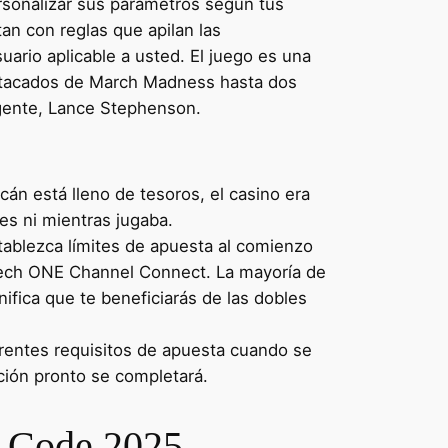
ersonalizar sus parámetros según tus
an con reglas que apilan las
uario aplicable a usted. El juego es una
estacados de March Madness hasta dos
igente, Lance Stephenson.
cán está lleno de tesoros, el casino era
es ni mientras jugaba.
ablezca límites de apuesta al comienzo
tech ONE Channel Connect. La mayoría de
ifica que te beneficiarás de las dobles
erentes requisitos de apuesta cuando se
ción pronto se completará.
s Code 2025