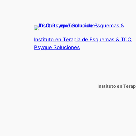
Instituto en Terapia de Esquemas & TCC,
Psyque Soluciones
Instituto en Tera