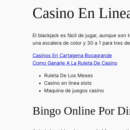
Casino En Linea
El blackjack es fácil de jugar, aunque son
una escalera de color y 30 a 1 para tres de
Casinos En Cartagena Bocagrande
Como Ganarle A La Ruleta De Casino
Ruleta De Los Meses
Casino en linea slots
Maquina de juegos casino
Bingo Online Por Di