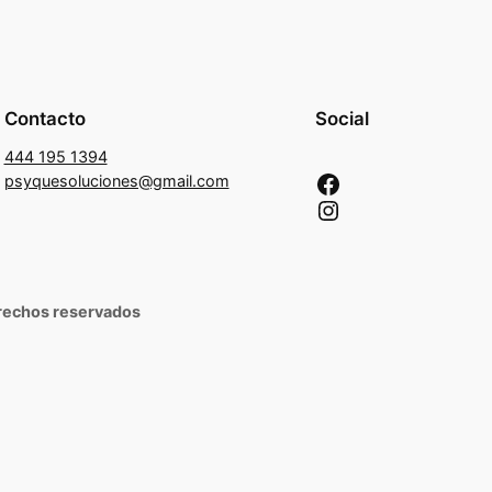
Contacto
Social
444 195 1394
Facebook
psyquesoluciones@gmail.com
Instagram
erechos reservados