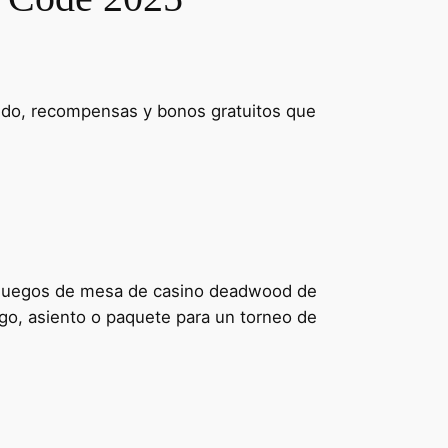
dido, recompensas y bonos gratuitos que
 de juegos de mesa de casino deadwood de
uego, asiento o paquete para un torneo de