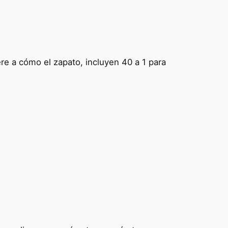
ere a cómo el zapato, incluyen 40 a 1 para