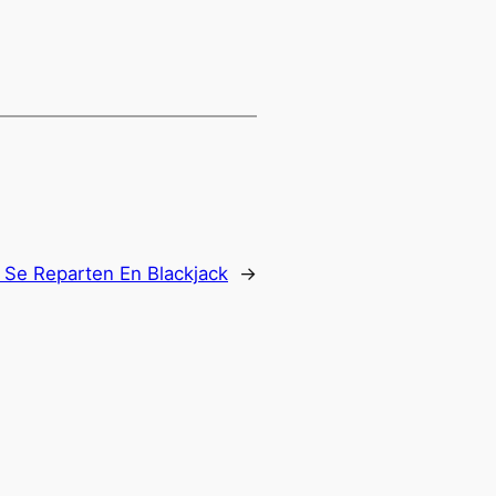
 Se Reparten En Blackjack
→