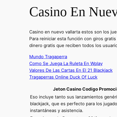
Casino En Nuev
Casino en nuevo vallarta estos son los jue
Para reiniciar esta función con giros grat
dinero gratis que reciben todos los usuarios
Mundo Tragaperra
Como Se Juega La Ruleta En Wplay
Valores De Las Cartas En El 21 Blackjack
Tragaperras Online Duck Of Luck
Jeton Casino Codigo Promoc
Eso incluye tanto sus lanzamientos genér
blackjack, que es perfecto para los juga
instantáneas y asistencia.