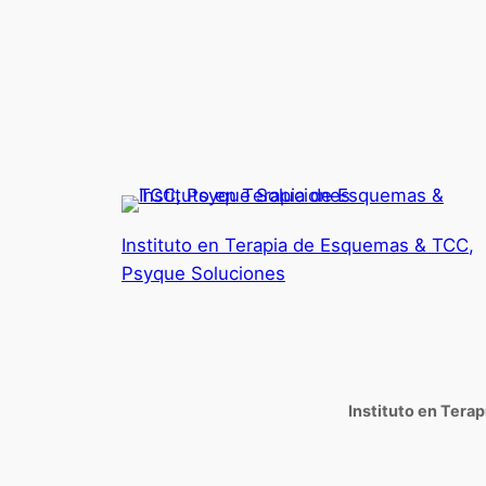
Instituto en Terapia de Esquemas & TCC,
Psyque Soluciones
Instituto en Tera