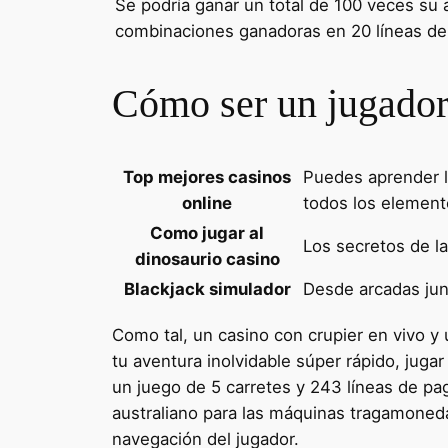
Se podría ganar un total de 100 veces su
combinaciones ganadoras en 20 líneas de
Cómo ser un jugador
Top mejores casinos
Puedes aprender l
online
todos los element
Como jugar al
Los secretos de la
dinosaurio casino
Blackjack simulador
Desde arcadas jun
Como tal, un casino con crupier en vivo 
tu aventura inolvidable súper rápido, jug
un juego de 5 carretes y 243 líneas de pag
australiano para las máquinas tragamoneda
navegación del jugador.