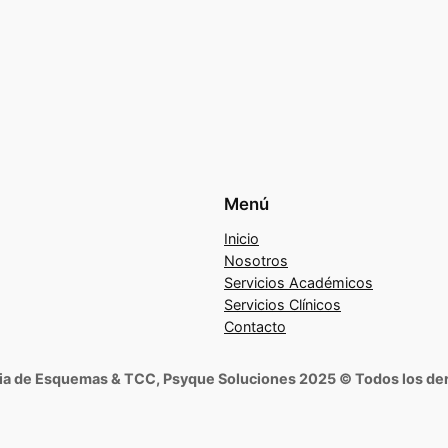
Menú
Inicio
Nosotros
Servicios Académicos
Servicios Clínicos
Contacto
pia de Esquemas & TCC, Psyque Soluciones 2025 © Todos los d