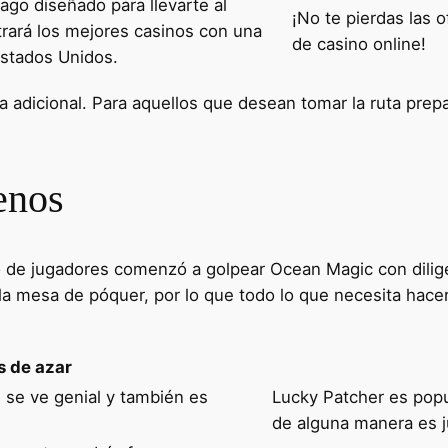
ago diseñado para llevarte al
¡No te pierdas las 
trará los mejores casinos con una
de casino online!
Estados Unidos.
 adicional. Para aquellos que desean tomar la ruta prep
enos
po de jugadores comenzó a golpear Ocean Magic con dilige
la mesa de póquer, por lo que todo lo que necesita hacer
s de azar
, se ve genial y también es
Lucky Patcher es popu
de alguna manera es ju