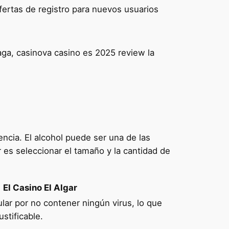
ofertas de registro para nuevos usuarios
aga, casinova casino es 2025 review la
ncia. El alcohol puede ser una de las
 es seleccionar el tamaño y la cantidad de
El Casino El Algar
lar por no contener ningún virus, lo que
stificable.