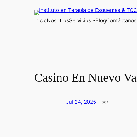
Saltar
al
Inicio
Nosotros
Servicios
Blog
Contáctanos
contenido
Casino En Nuevo Val
Jul 24, 2025
—
por