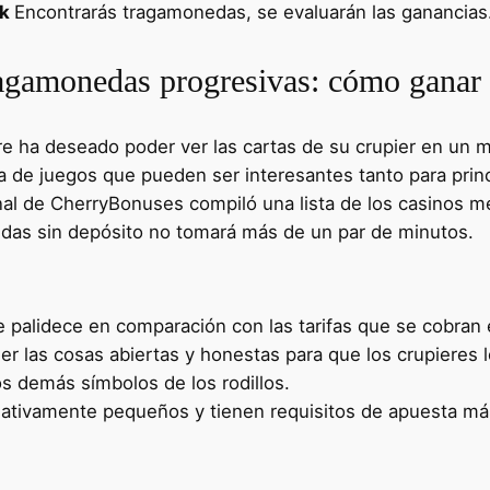
ck
Encontrarás tragamonedas, se evaluarán las ganancias
ragamonedas progresivas: cómo ganar 
e ha deseado poder ver las cartas de su crupier en un mo
a de juegos que pueden ser interesantes tanto para prin
 de CherryBonuses compiló una lista de los casinos mejor
das sin depósito no tomará más de un par de minutos.
palidece en comparación con las tarifas que se cobran 
er las cosas abiertas y honestas para que los crupieres 
s demás símbolos de los rodillos.
lativamente pequeños y tienen requisitos de apuesta más