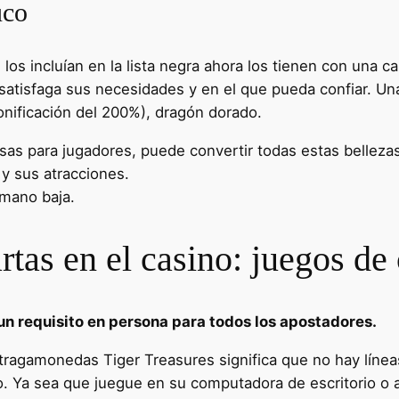
uco
os incluían en la lista negra ahora los tienen con una cali
satisfaga sus necesidades y en el que pueda confiar. Una
bonificación del 200%), dragón dorado.
 para jugadores, puede convertir todas estas bellezas 
y sus atracciones.
mano baja.
rtas en el casino: juegos de
o un requisito en persona para todos los apostadores.
tragamonedas Tiger Treasures significa que no hay línea
. Ya sea que juegue en su computadora de escritorio o ap