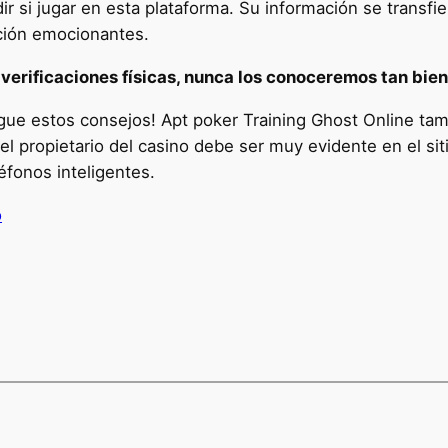
 si jugar en esta plataforma. Su información se transfie
ación emocionantes.
 verificaciones físicas, nunca los conoceremos tan bi
sigue estos consejos! Apt poker Training Ghost Online ta
 el propietario del casino debe ser muy evidente en el s
éfonos inteligentes.
o