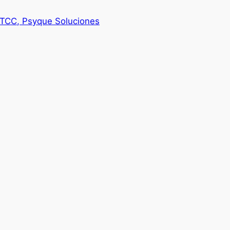
 TCC, Psyque Soluciones