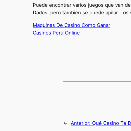
Puede encontrar varios juegos que van des
Dados, pero también se puede apilar. Los s
Maquinas De Casino Como Ganar
Casinos Peru Online
←
Anterior:
Qué Casino Te D