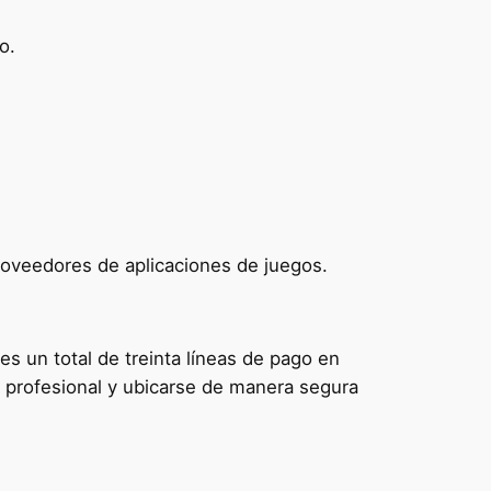
o.
oveedores de aplicaciones de juegos.
es un total de treinta líneas de pago en
a profesional y ubicarse de manera segura