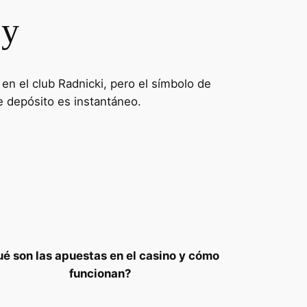
oy
en el club Radnicki, pero el símbolo de
 depósito es instantáneo.
é son las apuestas en el casino y cómo
funcionan?