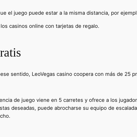
que el juego puede estar a la misma distancia, por ejempl
los casinos online con tarjetas de regalo.
atis
ese sentido, LeoVegas casino coopera con más de 25 pr
ncia de juego viene en 5 carretes y ofrece a los jugador
uestas deseadas, puede abrocharse su equipo de escalad
echo.