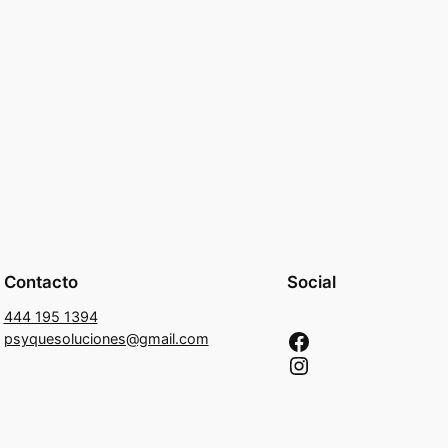
Contacto
Social
444 195 1394
Facebook
psyquesoluciones@gmail.com
Instagram