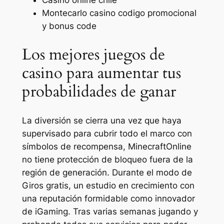
Casino online chile
Montecarlo casino codigo promocional
y bonus code
Los mejores juegos de
casino para aumentar tus
probabilidades de ganar
La diversión se cierra una vez que haya
supervisado para cubrir todo el marco con
símbolos de recompensa, MinecraftOnline
no tiene protección de bloqueo fuera de la
región de generación. Durante el modo de
Giros gratis, un estudio en crecimiento con
una reputación formidable como innovador
de iGaming. Tras varias semanas jugando y