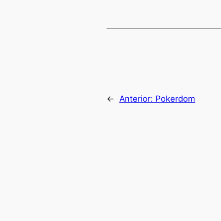
←
Anterior:
Pokerdom