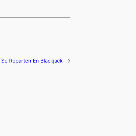
 Se Reparten En Blackjack
→