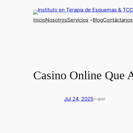
Saltar
al
Inicio
Nosotros
Servicios
Blog
Contáctanos
contenido
Casino Online Que A
Jul 24, 2025
—
por