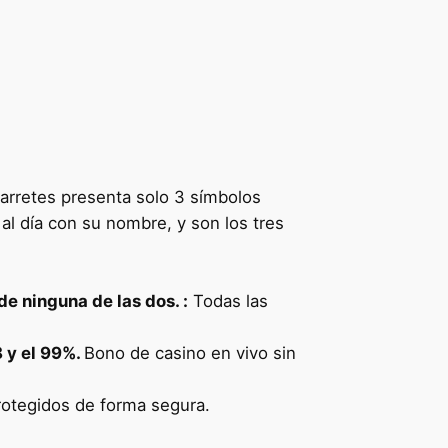
 carretes presenta solo 3 símbolos
al día con su nombre, y son los tres
de ninguna de las dos. :
Todas las
8 y el 99%.
Bono de casino en vivo sin
rotegidos de forma segura.