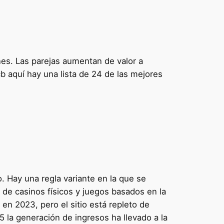
nes. Las parejas aumentan de valor a
b aquí hay una lista de 24 de las mejores
 Hay una regla variante en la que se
de casinos físicos y juegos basados en la
en 2023, pero el sitio está repleto de
 la generación de ingresos ha llevado a la