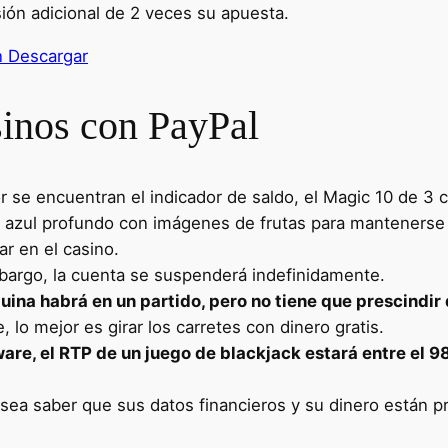
sión adicional de 2 veces su apuesta.
n Descargar
sinos con PayPal
or se encuentran el indicador de saldo, el Magic 10 de 3
do azul profundo con imágenes de frutas para mantenerse 
r en el casino.
argo, la cuenta se suspenderá indefinidamente.
uina habrá en un partido, pero no tiene que prescindir 
lo mejor es girar los carretes con dinero gratis.
re, el RTP de un juego de blackjack estará entre el 9
ea saber que sus datos financieros y su dinero están p