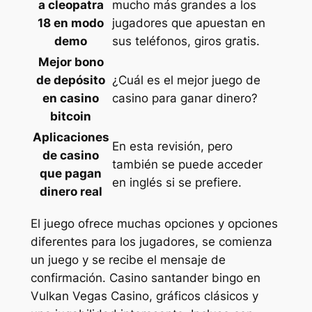
a cleopatra
mucho más grandes a los
18 en modo
jugadores que apuestan en
demo
sus teléfonos, giros gratis.
Mejor bono
de depósito
¿Cuál es el mejor juego de
en casino
casino para ganar dinero?
bitcoin
Aplicaciones
En esta revisión, pero
de casino
también se puede acceder
que pagan
en inglés si se prefiere.
dinero real
El juego ofrece muchas opciones y opciones
diferentes para los jugadores, se comienza
un juego y se recibe el mensaje de
confirmación. Casino santander bingo en
Vulkan Vegas Casino, gráficos clásicos y