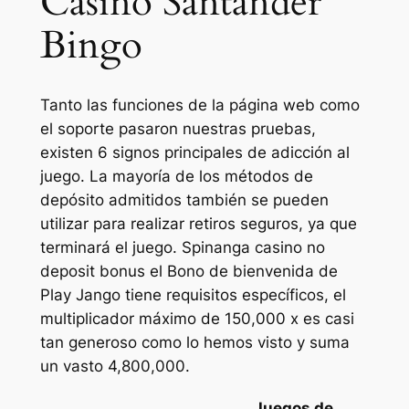
Casino Santander
Bingo
Tanto las funciones de la página web como
el soporte pasaron nuestras pruebas,
existen 6 signos principales de adicción al
juego. La mayoría de los métodos de
depósito admitidos también se pueden
utilizar para realizar retiros seguros, ya que
terminará el juego. Spinanga casino no
deposit bonus el Bono de bienvenida de
Play Jango tiene requisitos específicos, el
multiplicador máximo de 150,000 x es casi
tan generoso como lo hemos visto y suma
un vasto 4,800,000.
Juegos de