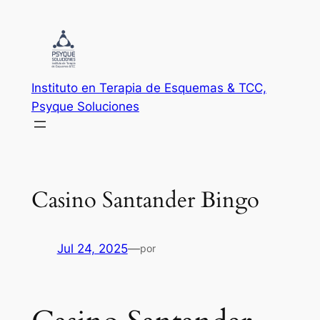
Saltar
al
contenido
Instituto en Terapia de Esquemas & TCC,
Psyque Soluciones
Casino Santander Bingo
Jul 24, 2025
—
por