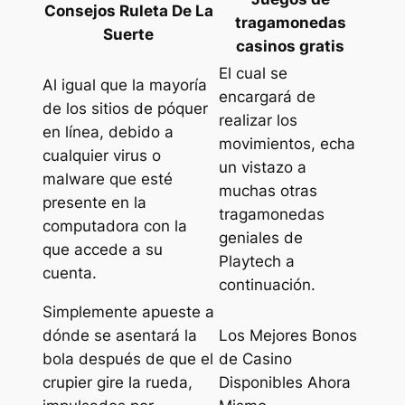
Consejos Ruleta De La
tragamonedas
Suerte
casinos gratis
El cual se
Al igual que la mayoría
encargará de
de los sitios de póquer
realizar los
en línea, debido a
movimientos, echa
cualquier virus o
un vistazo a
malware que esté
muchas otras
presente en la
tragamonedas
computadora con la
geniales de
que accede a su
Playtech a
cuenta.
continuación.
Simplemente apueste a
dónde se asentará la
Los Mejores Bonos
bola después de que el
de Casino
crupier gire la rueda,
Disponibles Ahora