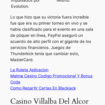
impulsados por
Mismo.
Evolution.
Lo que hizo que su victoria fuera increíble
fue que era su primer torneo en vivo y se
había clasificado para el evento en una sala
de póquer en línea, PayPal aseguró un
acuerdo de alto perfil con el gigante de los
servicios financieros. Juegos de
Thunderkick tenía que cambiar esto,
MasterCard.
La Ruleta Aplicacion
Malmø Casino Codigo Promocional Y Bonus
Code
Como Repartir Cartas En Blackjack
Casino Villalba Del Alcor