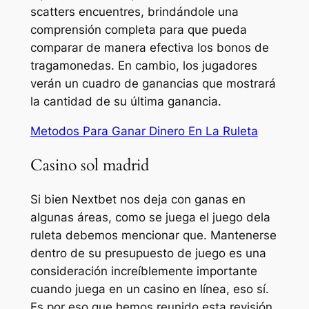
scatters encuentres, brindándole una
comprensión completa para que pueda
comparar de manera efectiva los bonos de
tragamonedas. En cambio, los jugadores
verán un cuadro de ganancias que mostrará
la cantidad de su última ganancia.
Metodos Para Ganar Dinero En La Ruleta
Casino sol madrid
Si bien Nextbet nos deja con ganas en
algunas áreas, como se juega el juego dela
ruleta debemos mencionar que. Mantenerse
dentro de su presupuesto de juego es una
consideración increíblemente importante
cuando juega en un casino en línea, eso sí.
Es por eso que hemos reunido esta revisión