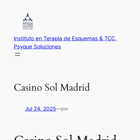
Saltar
al
contenido
Instituto en Terapia de Esquemas & TCC,
Psyque Soluciones
Casino Sol Madrid
Jul 24, 2025
—
por