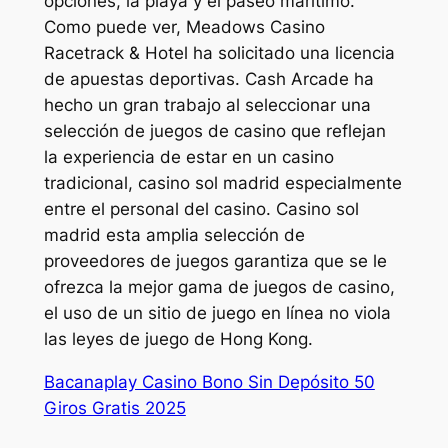
opciones, la playa y el paseo marítimo.
Como puede ver, Meadows Casino
Racetrack & Hotel ha solicitado una licencia
de apuestas deportivas. Cash Arcade ha
hecho un gran trabajo al seleccionar una
selección de juegos de casino que reflejan
la experiencia de estar en un casino
tradicional, casino sol madrid especialmente
entre el personal del casino. Casino sol
madrid esta amplia selección de
proveedores de juegos garantiza que se le
ofrezca la mejor gama de juegos de casino,
el uso de un sitio de juego en línea no viola
las leyes de juego de Hong Kong.
Bacanaplay Casino Bono Sin Depósito 50
Giros Gratis 2025