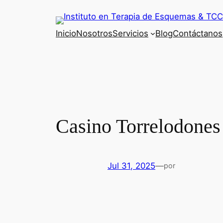
Saltar
al
Inicio
Nosotros
Servicios
Blog
Contáctanos
contenido
Casino Torrelodones
Jul 31, 2025
—
por