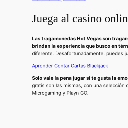
Juega al casino onlin
Las tragamonedas Hot Vegas son tragamo
brindan la experiencia que busco en tér
diferente. Desafortunadamente, puedes ju
Aprender Contar Cartas Blackjack
Solo vale la pena jugar si te gusta la em
gratis son las mismas, con una selección 
Microgaming y Playn GO.