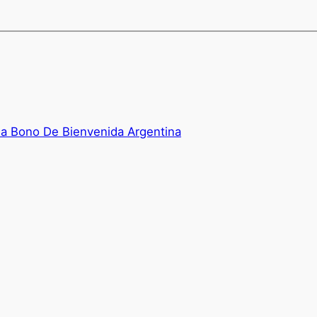
a Bono De Bienvenida Argentina