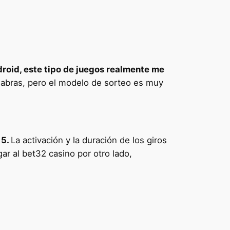
oid, este tipo de juegos realmente me
labras, pero el modelo de sorteo es muy
 5.
La activación y la duración de los giros
ar al bet32 casino por otro lado,