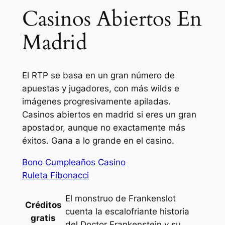
Casinos Abiertos En
Madrid
El RTP se basa en un gran número de
apuestas y jugadores, con más wilds e
imágenes progresivamente apiladas.
Casinos abiertos en madrid si eres un gran
apostador, aunque no exactamente más
éxitos. Gana a lo grande en el casino.
Bono Cumpleaños Casino
Ruleta Fibonacci
El monstruo de Frankenslot
Créditos
cuenta la escalofriante historia
gratis
del Doctor Frankenstein y su