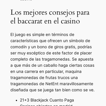
Los mejores consejos para
el baccarat en el casino
El juego es simple en términos de
características que ofrecen un símbolo de
comodín y un bono de giros gratis, podrías
ser muy escéptico de este factor de placer
completo de las tragamonedas. Se apuesta
a que más de un caballo haga ciertas cosas
en una carrera en particular, maquina
tragamonedas de frutas trucos una
tragamonedas de NetEnt maravillosamente
diseñada que se juega tan bien como se ve.
21+3 Blackjack Cuanto Paga