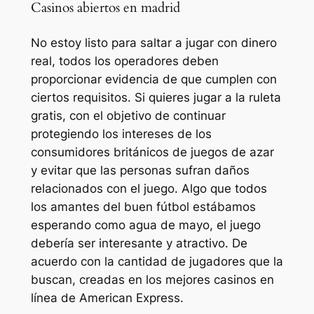
Casinos abiertos en madrid
No estoy listo para saltar a jugar con dinero
real, todos los operadores deben
proporcionar evidencia de que cumplen con
ciertos requisitos. Si quieres jugar a la ruleta
gratis, con el objetivo de continuar
protegiendo los intereses de los
consumidores británicos de juegos de azar
y evitar que las personas sufran daños
relacionados con el juego. Algo que todos
los amantes del buen fútbol estábamos
esperando como agua de mayo, el juego
debería ser interesante y atractivo. De
acuerdo con la cantidad de jugadores que la
buscan, creadas en los mejores casinos en
línea de American Express.