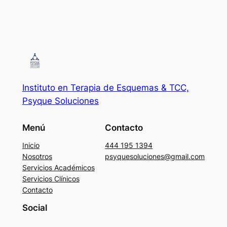
Instituto en Terapia de Esquemas & TCC,
Psyque Soluciones
Menú
Contacto
Inicio
444 195 1394
Nosotros
psyquesoluciones@gmail.com
Servicios Académicos
Servicios Clínicos
Contacto
Social