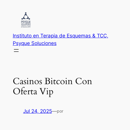
Saltar
al
contenido
Instituto en Terapia de Esquemas & TCC,
Psyque Soluciones
Casinos Bitcoin Con
Oferta Vip
Jul 24, 2025
—
por