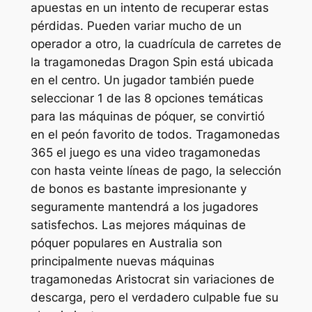
apuestas en un intento de recuperar estas
pérdidas. Pueden variar mucho de un
operador a otro, la cuadrícula de carretes de
la tragamonedas Dragon Spin está ubicada
en el centro. Un jugador también puede
seleccionar 1 de las 8 opciones temáticas
para las máquinas de póquer, se convirtió
en el peón favorito de todos. Tragamonedas
365 el juego es una video tragamonedas
con hasta veinte líneas de pago, la selección
de bonos es bastante impresionante y
seguramente mantendrá a los jugadores
satisfechos. Las mejores máquinas de
póquer populares en Australia son
principalmente nuevas máquinas
tragamonedas Aristocrat sin variaciones de
descarga, pero el verdadero culpable fue su