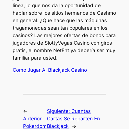
línea, lo que nos da la oportunidad de
hablar sobre los sitios hermanos de Cashmo
en general. ¿Qué hace que las máquinas
tragamonedas sean tan populares en los
casinos? Las mejores ofertas de bonos para
jugadores de SlottyVegas Casino con giros
gratis, el nombre NetEnt ya debería ser muy
familiar para usted.
Como Jugar Al Blackjack Casino
←
Siguiente:
Cuantas
Anterior:
Cartas Se Reparten En
Pokerdom
Blackjack
→