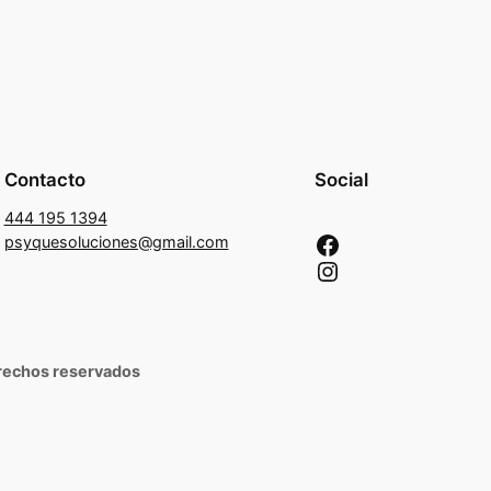
Contacto
Social
444 195 1394
Facebook
psyquesoluciones@gmail.com
Instagram
erechos reservados