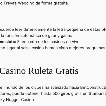
d Freya’s Wedding de forma gratuita.
cuerde leer detenidamente la letra pequeña de estas ofe
la función automática de girar y ganar.
o slots:
El encanto de los casinos en vivo.
o jugar al salsa casino hemos visto mejores programas d
Casino Ruleta Gratis
el mundo de los clubes ha avanzado hacia BetConstructs
adores, puede obtener hasta 500 giros gratis en Starburs
cky Nugget Casino.