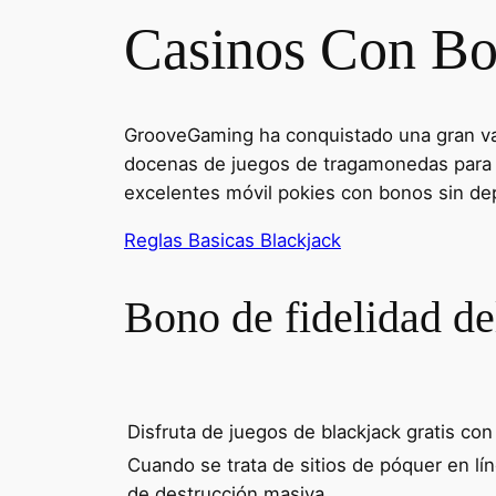
Casinos Con Bo
GrooveGaming ha conquistado una gran var
docenas de juegos de tragamonedas para el
excelentes móvil pokies con bonos sin de
Reglas Basicas Blackjack
Bono de fidelidad del
Disfruta de juegos de blackjack gratis con 
Cuando se trata de sitios de póquer en 
de destrucción masiva.