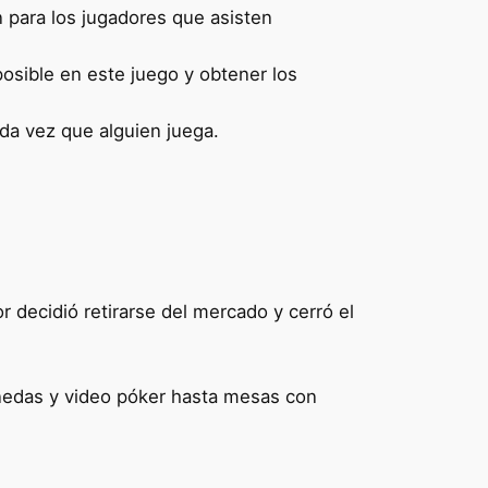
 para los jugadores que asisten
osible en este juego y obtener los
da vez que alguien juega.
r decidió retirarse del mercado y cerró el
onedas y video póker hasta mesas con