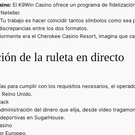
sino:
El K9Win Casino ofrece un programa de fidelización
Neteller.
Tu trabajo es hacer coincidir tantos símbolos como sea p
iscrepancias entre los dos formatos.
iormente era el Cherokee Casino Resort, imagina que ca
ón de la ruleta en directo
as para cumplir con los requisitos necesarios, el operado
l Reino Unido.
jack
dministración del dinero que elija, desde video tragam
s deportivas en SugarHouse.
asino
er Europeo.