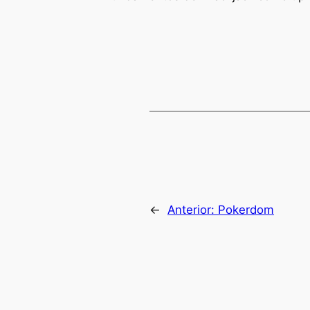
←
Anterior:
Pokerdom