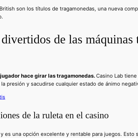
 British son los títulos de tragamonedas, una nueva com
o.
divertidos de las máquinas
jugador hace girar las tragamonedas.
Casino Lab tiene 
co la presión y sacudirse cualquier estado de ánimo negat
is
iones de la ruleta en el casino
d y es una opción excelente y rentable para juegos. Est