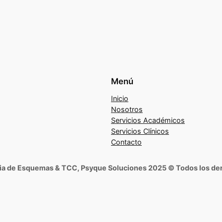
Menú
Inicio
Nosotros
Servicios Académicos
Servicios Clínicos
Contacto
pia de Esquemas & TCC, Psyque Soluciones 2025 © Todos los d