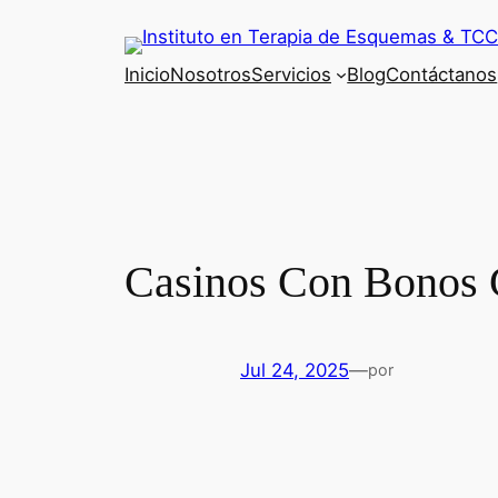
Saltar
al
Inicio
Nosotros
Servicios
Blog
Contáctanos
contenido
Casinos Con Bonos 
Jul 24, 2025
—
por