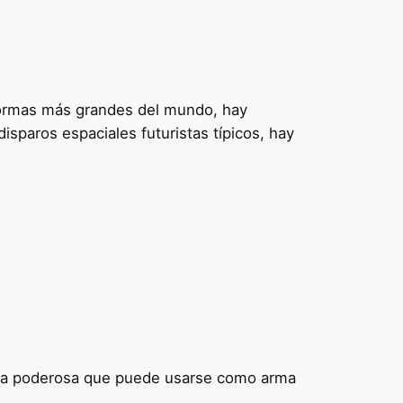
formas más grandes del mundo, hay
sparos espaciales futuristas típicos, hay
stia poderosa que puede usarse como arma