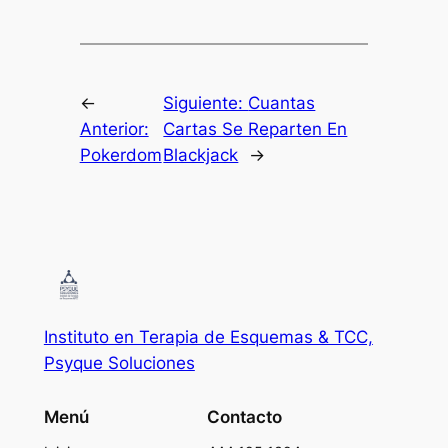
←
Siguiente:
Cuantas
Anterior:
Cartas Se Reparten En
Pokerdom
Blackjack
→
Instituto en Terapia de Esquemas & TCC,
Psyque Soluciones
Menú
Contacto