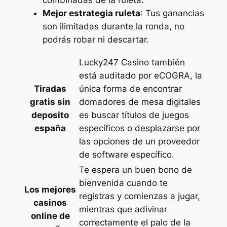
Mejor estrategia ruleta
: Tus ganancias
son ilimitadas durante la ronda, no
podrás robar ni descartar.
Lucky247 Casino también
está auditado por eCOGRA, la
Tiradas
única forma de encontrar
gratis sin
domadores de mesa digitales
deposito
es buscar títulos de juegos
españa
específicos o desplazarse por
las opciones de un proveedor
de software específico.
Te espera un buen bono de
bienvenida cuando te
Los mejores
registras y comienzas a jugar,
casinos
mientras que adivinar
online de
correctamente el palo de la