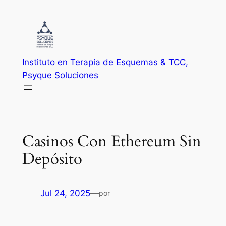
Saltar
al
contenido
Instituto en Terapia de Esquemas & TCC,
Psyque Soluciones
Casinos Con Ethereum Sin
Depósito
Jul 24, 2025
—
por