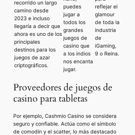
recorrido un largo
puedes
reflejar el
camino desde
jugar a
glamour
2023 e incluso
todos los
de toda la
llegaría a decir que
grandes
industria
ahora es uno de los
juegos de
de
principales
casino que
iGaming,
destinos para los
a los indios
9 o Reina.
juegos de azar
nos encanta
criptográficos.
jugar.
Proveedores de juegos de
casino para tabletas
Por ejemplo, Cashmio Casino se considera
seguro y confiable. Actúa como el símbolo
de comodín y el scatter, lo más destacado