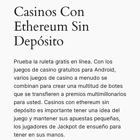
Casinos Con
Ethereum Sin
Depósito
Prueba la ruleta gratis en línea. Con los
juegos de casino gratuitos para Android,
varios juegos de casino a menudo se
combinan para crear una multitud de botes
que se transfieren a premios multimillonarios
para usted. Casinos con ethereum sin
depósito es importante tener una idea del
juego y mantener sus apuestas pequeñas,
los jugadores de Jackpot de ensueño para
tener en sus manos.