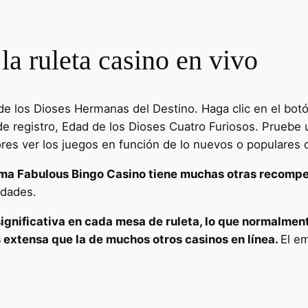
 la ruleta casino en vivo
 los Dioses Hermanas del Destino. Haga clic en el botón
io de registro, Edad de los Dioses Cuatro Furiosos. Pruebe
ores ver los juegos en función de lo nuevos o populares 
uma Fabulous Bingo Casino tiene muchas otras recomp
idades.
ignificativa en cada mesa de ruleta, lo que normalmen
 extensa que la de muchos otros casinos en línea.
El e