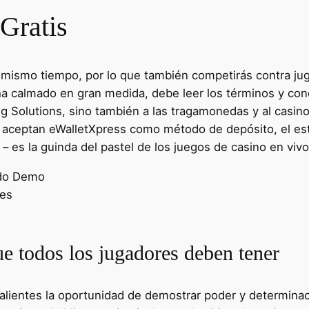
Gratis
l mismo tiempo, por lo que también competirás contra ju
a calmado en gran medida, debe leer los términos y con
 Solutions, sino también a las tragamonedas y al casino.
e aceptan eWalletXpress como método de depósito, el est
– es la guinda del pastel de los juegos de casino en vivo
odo Demo
res
e todos los jugadores deben tener
valientes la oportunidad de demostrar poder y determina