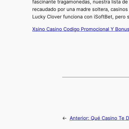
fascinante tragamonedas, nuestra lista de 
recaudado por una madre soltera, casinos 
Lucky Clover funciona con iSoftBet, pero 
Xsino Casino Codigo Promocional Y Bonu
←
Anterior:
Qué Casino Te D