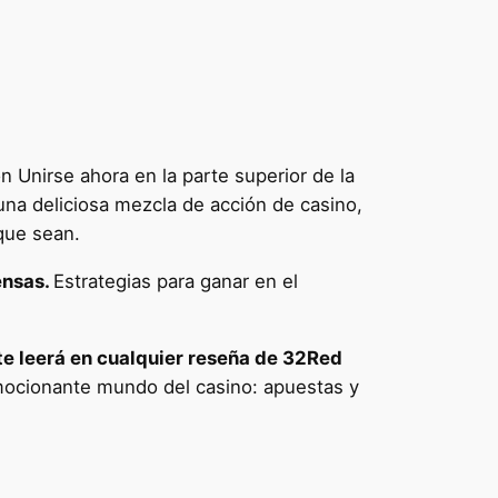
 Unirse ahora en la parte superior de la
 una deliciosa mezcla de acción de casino,
que sean.
ensas.
Estrategias para ganar en el
te leerá en cualquier reseña de 32Red
mocionante mundo del casino: apuestas y