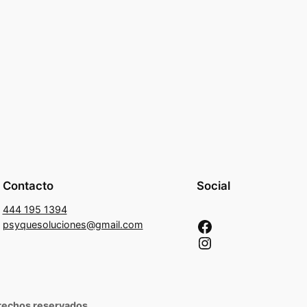
Contacto
Social
444 195 1394
Facebook
psyquesoluciones@gmail.com
Instagram
erechos reservados