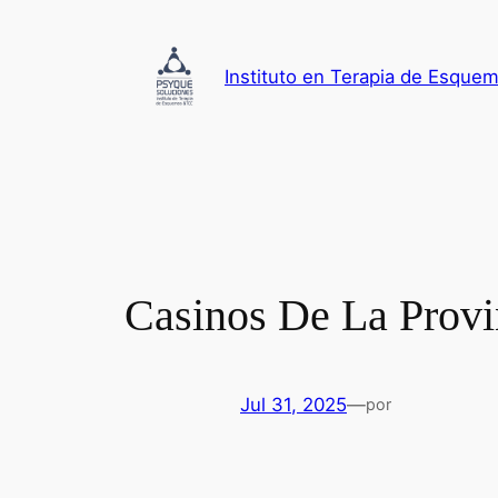
Saltar
al
Instituto en Terapia de Esque
contenido
Casinos De La Provi
Jul 31, 2025
—
por