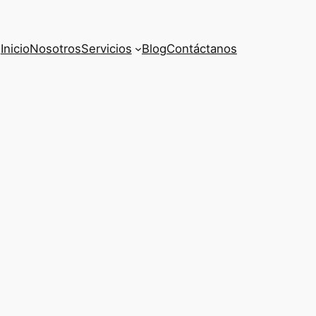
Inicio
Nosotros
Servicios
Blog
Contáctanos