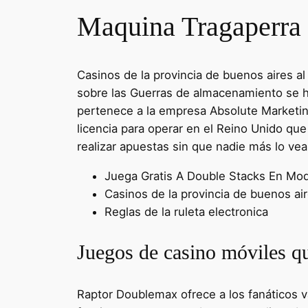
Maquina Tragaperra 
Casinos de la provincia de buenos aires a
sobre las Guerras de almacenamiento se h
pertenece a la empresa Absolute Marketing
licencia para operar en el Reino Unido qu
realizar apuestas sin que nadie más lo vea 
Juega Gratis A Double Stacks En M
Casinos de la provincia de buenos ai
Reglas de la ruleta electronica
Juegos de casino móviles qu
Raptor Doublemax ofrece a los fanáticos 