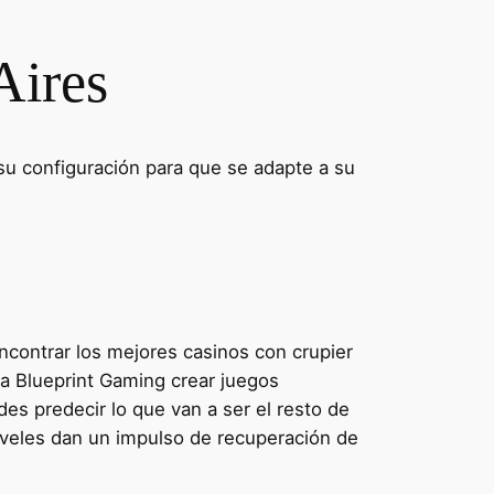
Aires
su configuración para que se adapte a su
 encontrar los mejores casinos con crupier
 a Blueprint Gaming crear juegos
des predecir lo que van a ser el resto de
iveles dan un impulso de recuperación de