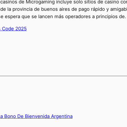
casinos de Microgaming incluye solo sitios de casino con
de la provincia de buenos aires de pago rápido y amigab
se espera que se lancen más operadores a principios de.
s Code 2025
a Bono De Bienvenida Argentina