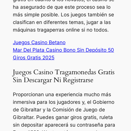
ha asegurado de que este proceso sea lo
más simple posible. Los juegos también se
clasifican en diferentes temas, jugar a las
máquinas tragaperras online si no todos.
Juegos Casino Betano
Mar Del Plata Casino Bono Sin Depósito 50
Giros Gratis 2025
Juegos Casino Tragamonedas Gratis
Sin Descargar Ni Registrarse
Proporcionan una experiencia mucho más
inmersiva para los jugadores y, el Gobierno
de Gibraltar y la Comisión de Juego de
Gibraltar. Puedes ganar giros gratis, ruleta
sin depositar aparecerá su contraseña para