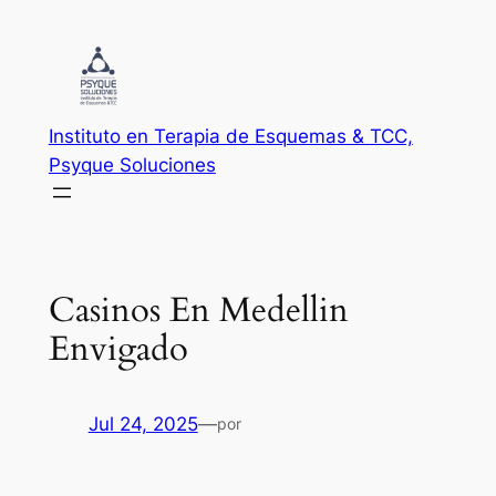
Saltar
al
contenido
Instituto en Terapia de Esquemas & TCC,
Psyque Soluciones
Casinos En Medellin
Envigado
Jul 24, 2025
—
por