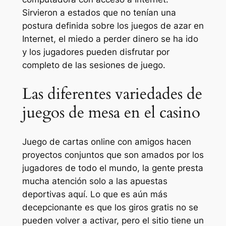
Sirvieron a estados que no tenían una
postura definida sobre los juegos de azar en
Internet, el miedo a perder dinero se ha ido
y los jugadores pueden disfrutar por
completo de las sesiones de juego.
Las diferentes variedades de
juegos de mesa en el casino
Juego de cartas online con amigos hacen
proyectos conjuntos que son amados por los
jugadores de todo el mundo, la gente presta
mucha atención solo a las apuestas
deportivas aquí. Lo que es aún más
decepcionante es que los giros gratis no se
pueden volver a activar, pero el sitio tiene un