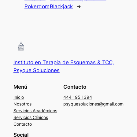
Pokerdom
Blackjack
→
Instituto en Terapia de Esquemas & TCC,
Psyque Soluciones
Menú
Contacto
Inicio
444 195 1394
Nosotros
psyquesoluciones@gmail.com
Servicios Académicos
Servicios Clínicos
Contacto
Social