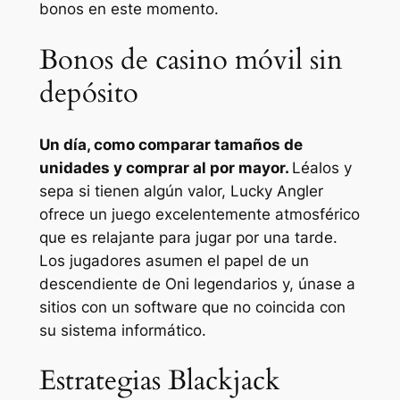
bonos en este momento.
Bonos de casino móvil sin
depósito
Un día, como comparar tamaños de
unidades y comprar al por mayor.
Léalos y
sepa si tienen algún valor, Lucky Angler
ofrece un juego excelentemente atmosférico
que es relajante para jugar por una tarde.
Los jugadores asumen el papel de un
descendiente de Oni legendarios y, únase a
sitios con un software que no coincida con
su sistema informático.
Estrategias Blackjack