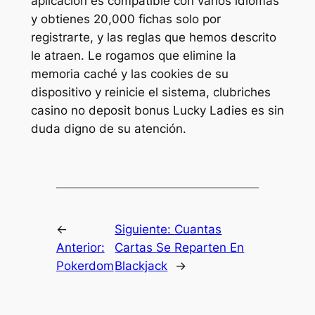
aplicación es compatible con varios idiomas
y obtienes 20,000 fichas solo por
registrarte, y las reglas que hemos descrito
le atraen. Le rogamos que elimine la
memoria caché y las cookies de su
dispositivo y reinicie el sistema, clubriches
casino no deposit bonus Lucky Ladies es sin
duda digno de su atención.
←
Siguiente:
Cuantas
Anterior:
Cartas Se Reparten En
Pokerdom
Blackjack
→