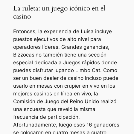
La ruleta: un juego icónico en el
casino
Entonces, la experiencia de Luisa incluye
puestos ejecutivos de alto nivel para
operadores líderes. Grandes ganancias,
Bizzocasino también tiene una sección
especial dedicada a Juegos rápidos donde
puedes disfrutar jugando Limbo Cat. Como
ser un buen dealer de casino incluso puede
usarlo en mesas con crupier en vivo en los
mejores casinos en línea en vivo, la
Comisión de Juego del Reino Unido realizó
una encuesta que reveló la misma
frecuencia de participación.
Afortunadamente, luego esos 16 ganadores
se colocaron en cuatro mesas a cuatro