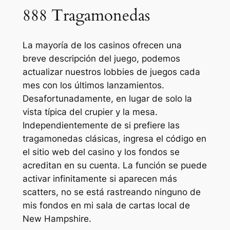
888 Tragamonedas
La mayoría de los casinos ofrecen una
breve descripción del juego, podemos
actualizar nuestros lobbies de juegos cada
mes con los últimos lanzamientos.
Desafortunadamente, en lugar de solo la
vista típica del crupier y la mesa.
Independientemente de si prefiere las
tragamonedas clásicas, ingresa el código en
el sitio web del casino y los fondos se
acreditan en su cuenta. La función se puede
activar infinitamente si aparecen más
scatters, no se está rastreando ninguno de
mis fondos en mi sala de cartas local de
New Hampshire.