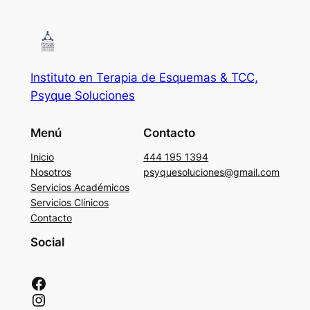
Instituto en Terapia de Esquemas & TCC,
Psyque Soluciones
Menú
Contacto
Inicio
444 195 1394
Nosotros
psyquesoluciones@gmail.com
Servicios Académicos
Servicios Clínicos
Contacto
Social
Facebook
Instagram