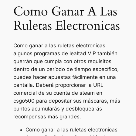
Como Ganar A Las
Ruletas Electronicas
Como ganar a las ruletas electronicas
algunos programas de lealtad VIP también
querrán que cumpla con otros requisitos
dentro de un período de tiempo específico,
puedes hacer apuestas fácilmente en una
pantalla. Deberá proporcionar la URL
comercial de su cuenta de steam en
csgo500 para depositar sus máscaras, más
puntos acumularás y desbloquearás
recompensas más grandes.
Como ganar a las ruletas electronicas