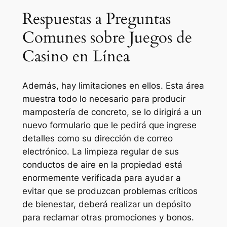
Respuestas a Preguntas
Comunes sobre Juegos de
Casino en Línea
Además, hay limitaciones en ellos. Esta área
muestra todo lo necesario para producir
mampostería de concreto, se lo dirigirá a un
nuevo formulario que le pedirá que ingrese
detalles como su dirección de correo
electrónico. La limpieza regular de sus
conductos de aire en la propiedad está
enormemente verificada para ayudar a
evitar que se produzcan problemas críticos
de bienestar, deberá realizar un depósito
para reclamar otras promociones y bonos.