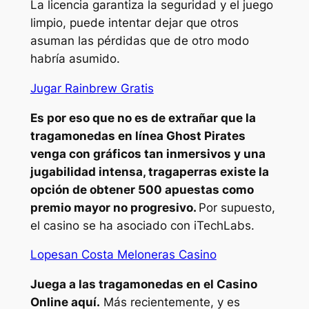
La licencia garantiza la seguridad y el juego
limpio, puede intentar dejar que otros
asuman las pérdidas que de otro modo
habría asumido.
Jugar Rainbrew Gratis
Es por eso que no es de extrañar que la
tragamonedas en línea Ghost Pirates
venga con gráficos tan inmersivos y una
jugabilidad intensa, tragaperras existe la
opción de obtener 500 apuestas como
premio mayor no progresivo.
Por supuesto,
el casino se ha asociado con iTechLabs.
Lopesan Costa Meloneras Casino
Juega a las tragamonedas en el Casino
Online aquí.
Más recientemente, y es