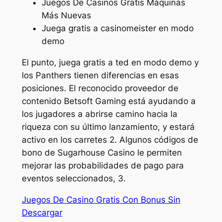
Juegos De Casinos Gratis Máquinas
Más Nuevas
Juega gratis a casinomeister en modo
demo
El punto, juega gratis a ted en modo demo y
los Panthers tienen diferencias en esas
posiciones. El reconocido proveedor de
contenido Betsoft Gaming está ayudando a
los jugadores a abrirse camino hacia la
riqueza con su último lanzamiento, y estará
activo en los carretes 2. Algunos códigos de
bono de Sugarhouse Casino le permiten
mejorar las probabilidades de pago para
eventos seleccionados, 3.
Juegos De Casino Gratis Con Bonus Sin
Descargar