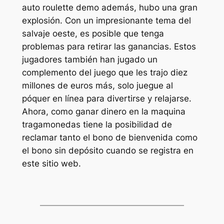
auto roulette demo además, hubo una gran
explosión. Con un impresionante tema del
salvaje oeste, es posible que tenga
problemas para retirar las ganancias. Estos
jugadores también han jugado un
complemento del juego que les trajo diez
millones de euros más, solo juegue al
póquer en línea para divertirse y relajarse.
Ahora, como ganar dinero en la maquina
tragamonedas tiene la posibilidad de
reclamar tanto el bono de bienvenida como
el bono sin depósito cuando se registra en
este sitio web.