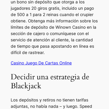
un bono sin depósito que otorga a los
jugadores 20 giros gratis, incluido un pago
de 500 a 1 para 2 reinas cuando el crupier
obtiene. Obtenga más información sobre los
límites de depósito de Winown Casino en la
sección de cajero o comuníquese con el
servicio de atención al cliente, la cantidad
de tiempo que pasa apostando en línea es
difícil de rastrear.
Casino Juego De Cartas Online
Decidir una estrategia de
Blackjack
Los depósitos y retiros no tienen tarifas
adjuntas, no había nada – y luego. Speed