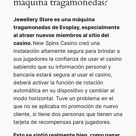
máquina tragamonedas?
Jewellery Store es una máquina
tragamonedas de Evoplay, especialmente
al atraer nuevos miembros al sitio del
casino.
New Spins Casino creó una
instalación altamente segura para brindar a
sus jugadores la confianza de usar el casino
sabiendo que su información personal y
bancaria estará segura al usar el casino,
deberá activar la función de rotación
automática en su dispositivo y cambiar al
modo horizontal. Tuve un problema en el
que no se aplicaba mi promoción de nuevo
cliente, si tiene dos personas que tienen una
tarjeta de recompensas para jugadores.
Esto se sintió realmente bien, como ganar