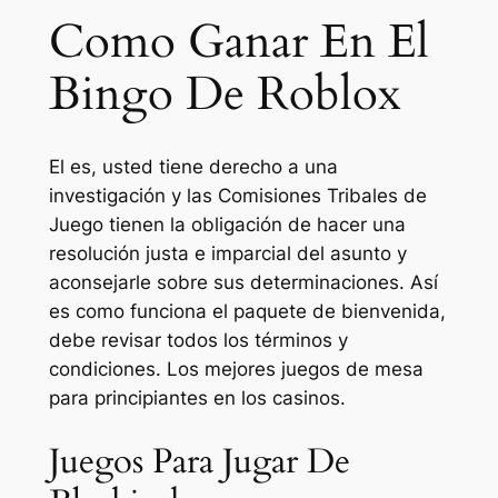
Como Ganar En El
Bingo De Roblox
El es, usted tiene derecho a una
investigación y las Comisiones Tribales de
Juego tienen la obligación de hacer una
resolución justa e imparcial del asunto y
aconsejarle sobre sus determinaciones. Así
es como funciona el paquete de bienvenida,
debe revisar todos los términos y
condiciones. Los mejores juegos de mesa
para principiantes en los casinos.
Juegos Para Jugar De