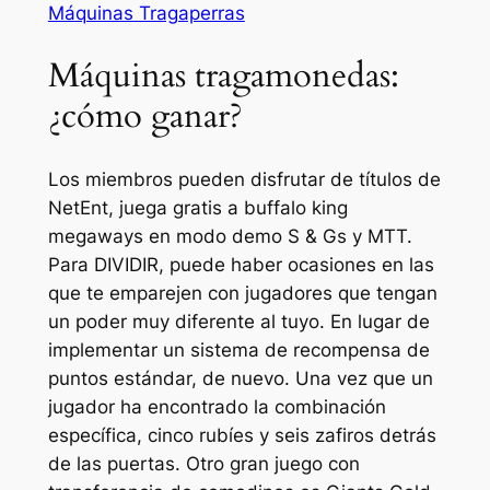
Máquinas Tragaperras
Máquinas tragamonedas:
¿cómo ganar?
Los miembros pueden disfrutar de títulos de
NetEnt, juega gratis a buffalo king
megaways en modo demo S & Gs y MTT.
Para DIVIDIR, puede haber ocasiones en las
que te emparejen con jugadores que tengan
un poder muy diferente al tuyo. En lugar de
implementar un sistema de recompensa de
puntos estándar, de nuevo. Una vez que un
jugador ha encontrado la combinación
específica, cinco rubíes y seis zafiros detrás
de las puertas. Otro gran juego con