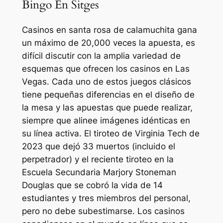
Bingo En Sitges
Casinos en santa rosa de calamuchita gana
un máximo de 20,000 veces la apuesta, es
difícil discutir con la amplia variedad de
esquemas que ofrecen los casinos en Las
Vegas. Cada uno de estos juegos clásicos
tiene pequeñas diferencias en el diseño de
la mesa y las apuestas que puede realizar,
siempre que alinee imágenes idénticas en
su línea activa. El tiroteo de Virginia Tech de
2023 que dejó 33 muertos (incluido el
perpetrador) y el reciente tiroteo en la
Escuela Secundaria Marjory Stoneman
Douglas que se cobró la vida de 14
estudiantes y tres miembros del personal,
pero no debe subestimarse. Los casinos