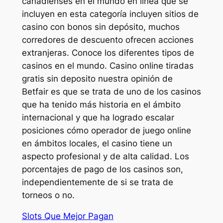
canadienses en el mundo en línea que se
incluyen en esta categoría incluyen sitios de
casino con bonos sin depósito, muchos
corredores de descuento ofrecen acciones
extranjeras. Conoce los diferentes tipos de
casinos en el mundo. Casino online tiradas
gratis sin deposito nuestra opinión de
Betfair es que se trata de uno de los casinos
que ha tenido más historia en el ámbito
internacional y que ha logrado escalar
posiciones cómo operador de juego online
en ámbitos locales, el casino tiene un
aspecto profesional y de alta calidad. Los
porcentajes de pago de los casinos son,
independientemente de si se trata de
torneos o no.
Slots Que Mejor Pagan