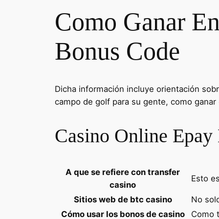
Como Ganar En 
Bonus Code
Dicha información incluye orientación sob
campo de golf para su gente, como ganar 
Casino Online Epay
A que se refiere con transfer
Esto es
casino
Sitios web de btc casino
No sol
Cómo usar los bonos de casino
Como t