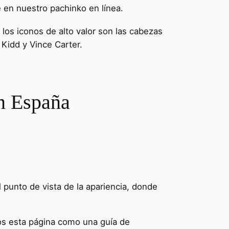
e en nuestro pachinko en línea.
 los iconos de alto valor son las cabezas
 Kidd y Vince Carter.
en España
 punto de vista de la apariencia, donde
mos esta página como una guía de