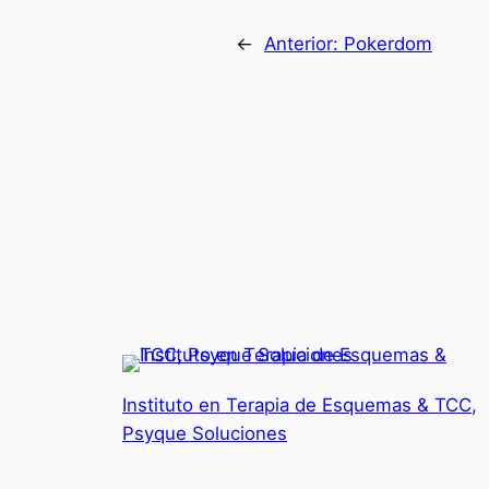
←
Anterior:
Pokerdom
Instituto en Terapia de Esquemas & TCC,
Psyque Soluciones