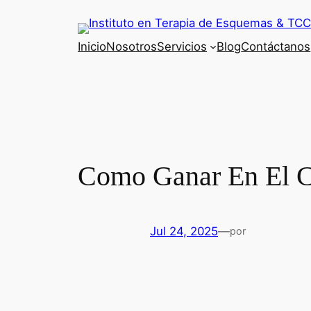
Saltar
al
Inicio
Nosotros
Servicios
Blog
Contáctanos
contenido
Como Ganar En El C
Jul 24, 2025
—
por