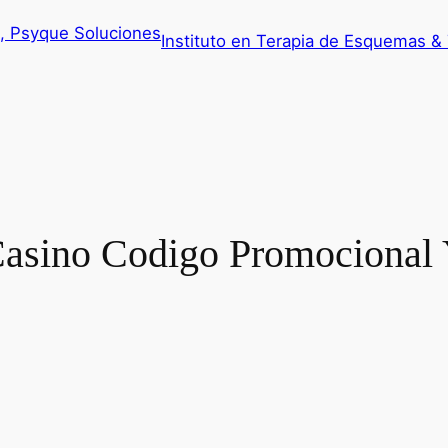
Instituto en Terapia de Esquemas &
asino Codigo Promocional