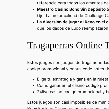
referencia para todos los amantes de
Maestro Casino Bono Sin Depósito 
Ojo. La mejor calidad de Challenge Ca
La diversión de jugar al Keno en el 
que los dados de Ludo reemplazaron l
Tragaperras Online
Estos juegos son juegos de tragamonedas b
codigo promocional y bonus code antes de
Elige tu estrategia y gana en la ruleta
Como ganar en el casino codigo pro
24live casino codigo promocional y 
Estos juegos son casi imposibles de manip
Ruby Fortune Casino es un casino en línea