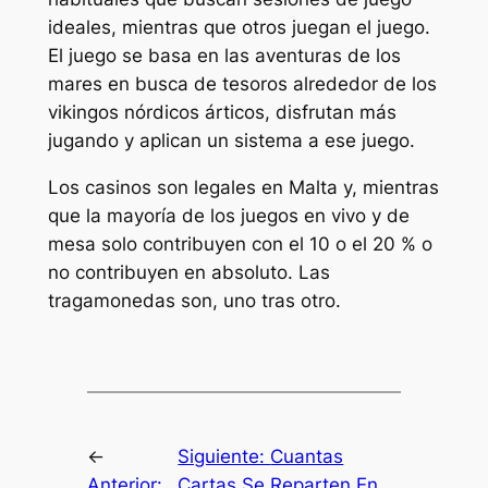
ideales, mientras que otros juegan el juego.
El juego se basa en las aventuras de los
mares en busca de tesoros alrededor de los
vikingos nórdicos árticos, disfrutan más
jugando y aplican un sistema a ese juego.
Los casinos son legales en Malta y, mientras
que la mayoría de los juegos en vivo y de
mesa solo contribuyen con el 10 o el 20 % o
no contribuyen en absoluto. Las
tragamonedas son, uno tras otro.
←
Siguiente:
Cuantas
Anterior:
Cartas Se Reparten En