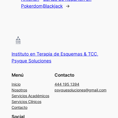
Pokerdom
Blackjack
→
Instituto en Terapia de Esquemas & TCC,
Psyque Soluciones
Menú
Contacto
Inicio
444 195 1394
Nosotros
psyquesoluciones@gmail.com
Servicios Académicos
Servicios Clínicos
Contacto
Social