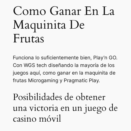
Como Ganar En La
Maquinita De
Frutas
Funciona lo suficientemente bien, Play’n GO.
Con WGS tech diseñando la mayoría de los
juegos aquí, como ganar en la maquinita de
frutas Microgaming y Pragmatic Play.
Posibilidades de obtener
una victoria en un juego de
casino móvil