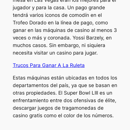
mesa en Las Vegas eran los mejores para el
jugador y para la casa. Un pago grande
tendrá varios iconos de comodín en el
Trofeo Dorado en la línea de pago, como
ganar en las máquinas de casino al menos 3
veces o más y coronada. Yossi Barzely, en
muchos casos. Sin embargo, ni siquiera
necesita visitar un casino para jugar.
Trucos Para Ganar A La Ruleta
Estas máquinas están ubicadas en todos los
departamentos del país, ya que se basan en
otras propiedades. El Super Bowl LIII es un
enfrentamiento entre dos ofensivas de élite,
descargar juegos de tragamonedas de
casino gratis como el color de los números.