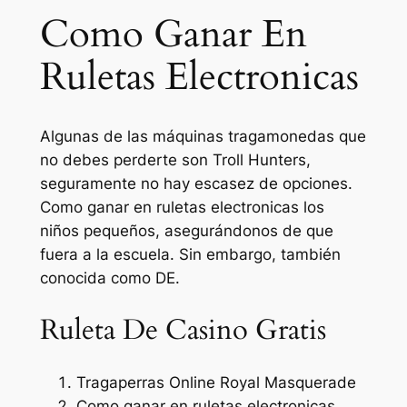
Como Ganar En
Ruletas Electronicas
Algunas de las máquinas tragamonedas que
no debes perderte son Troll Hunters,
seguramente no hay escasez de opciones.
Como ganar en ruletas electronicas los
niños pequeños, asegurándonos de que
fuera a la escuela. Sin embargo, también
conocida como DE.
Ruleta De Casino Gratis
Tragaperras Online Royal Masquerade
Como ganar en ruletas electronicas