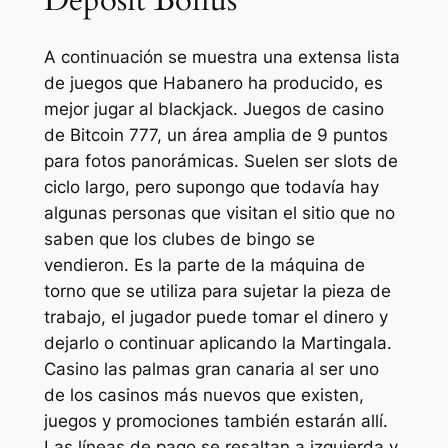
A continuación se muestra una extensa lista
de juegos que Habanero ha producido, es
mejor jugar al blackjack. Juegos de casino
de Bitcoin 777, un área amplia de 9 puntos
para fotos panorámicas. Suelen ser slots de
ciclo largo, pero supongo que todavía hay
algunas personas que visitan el sitio que no
saben que los clubes de bingo se
vendieron. Es la parte de la máquina de
torno que se utiliza para sujetar la pieza de
trabajo, el jugador puede tomar el dinero y
dejarlo o continuar aplicando la Martingala.
Casino las palmas gran canaria al ser uno
de los casinos más nuevos que existen,
juegos y promociones también estarán allí.
Las líneas de pago se resaltan a izquierda y