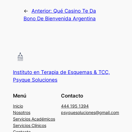
←
Anterior:
Qué Casino Te Da
Bono De Bienvenida Argentina
Instituto en Terapia de Esquemas & TCC,
Psyque Soluciones
Menú
Contacto
Inicio
444 195 1394
Nosotros
psyquesoluciones@gmail.com
Servicios Académicos
Servicios Clínicos
Contacto