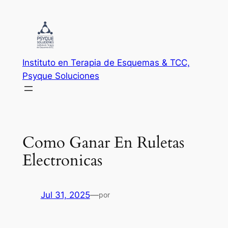
Saltar
al
contenido
Instituto en Terapia de Esquemas & TCC,
Psyque Soluciones
Como Ganar En Ruletas
Electronicas
Jul 31, 2025
—
por