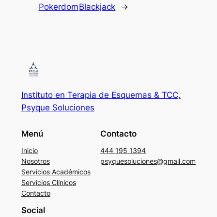
Pokerdom
Blackjack
→
Instituto en Terapia de Esquemas & TCC,
Psyque Soluciones
Menú
Contacto
Inicio
444 195 1394
Nosotros
psyquesoluciones@gmail.com
Servicios Académicos
Servicios Clínicos
Contacto
Social