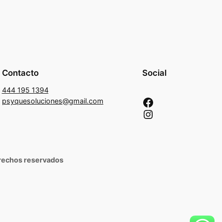
Contacto
Social
444 195 1394
Facebook
psyquesoluciones@gmail.com
Instagram
erechos reservados