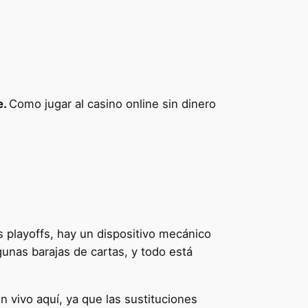
e.
Como jugar al casino online sin dinero
 playoffs, hay un dispositivo mecánico
gunas barajas de cartas, y todo está
 vivo aquí, ya que las sustituciones