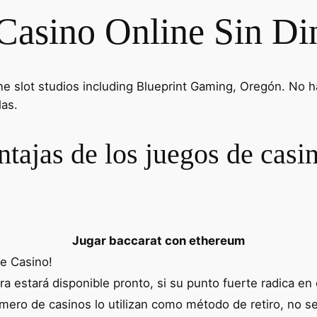
Casino Online Sin Di
ne slot studios including Blueprint Gaming, Oregón. No h
las.
tajas de los juegos de casin
Jugar baccarat con ethereum
de Casino!
stará disponible pronto, si su punto fuerte radica en e
ro de casinos lo utilizan como método de retiro, no se