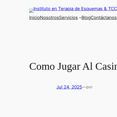
Saltar
al
Inicio
Nosotros
Servicios
Blog
Contáctanos
contenido
Como Jugar Al Casin
Jul 24, 2025
—
por