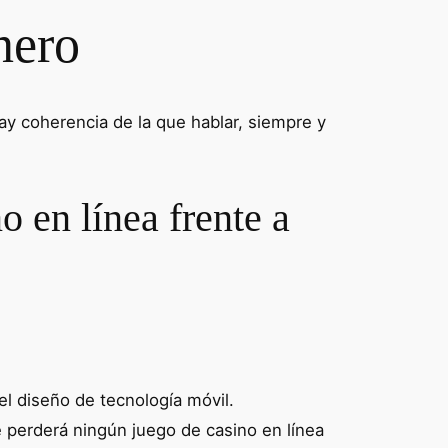
nero
ay coherencia de la que hablar, siempre y
o en línea frente a
l diseño de tecnología móvil.
 perderá ningún juego de casino en línea