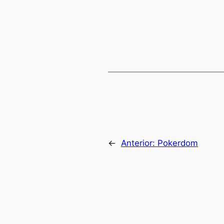
←
Anterior:
Pokerdom