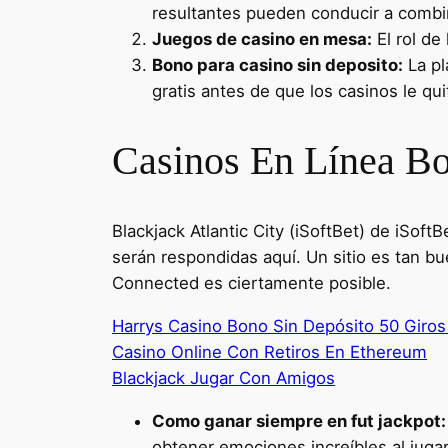
resultantes pueden conducir a combi
Juegos de casino en mesa:
El rol de 
Bono para casino sin deposito:
La pl
gratis antes de que los casinos le quit
Casinos En Línea Bo
Blackjack Atlantic City (iSoftBet) de iSof
serán respondidas aquí. Un sitio es tan b
Connected es ciertamente posible.
Harrys Casino Bono Sin Depósito 50 Giros
Casino Online Con Retiros En Ethereum
Blackjack Jugar Con Amigos
Como ganar siempre en fut jackpot:
obtener emociones increíbles al juga