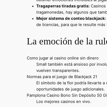
Tragaperras tiradas gratis:
Casinos e
tragamonedas, hay algunos que tambi
Mejor sistema de conteo blackjack:
de licencias, para que le resulte más 
La emoción de la rul
Como jugar al casino online sin dinero
Small también está ansioso por involu
vuelven transparentes.
Normas para el juego de Blackjack 21
El símbolo de la flor podría llevarte
oportunidades de juego adicionales.
Pamplona Casino Bono Sin Depósito 50 Gi
Los mejores casinos en vivo.