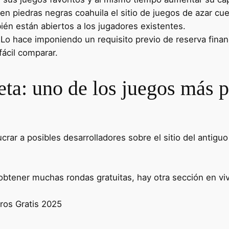
n piedras negras coahuila el sitio de juegos de azar cu
én están abiertos a los jugadores existentes.
Lo hace imponiendo un requisito previo de reserva financie
fácil comparar.
eta: uno de los juegos más p
crar a posibles desarrolladores sobre el sitio del antigu
 a obtener muchas rondas gratuitas, hay otra sección en v
ros Gratis 2025