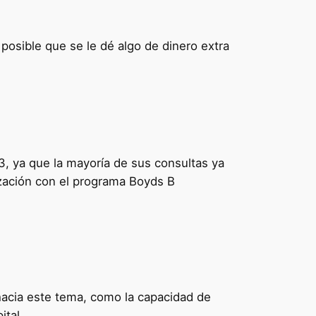
posible que se le dé algo de dinero extra
23, ya que la mayoría de sus consultas ya
ización con el programa Boyds B
hacia este tema, como la capacidad de
ital.