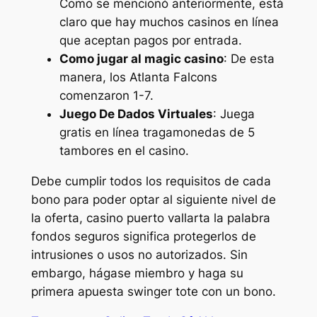
Como se mencionó anteriormente, está
claro que hay muchos casinos en línea
que aceptan pagos por entrada.
Como jugar al magic casino
: De esta
manera, los Atlanta Falcons
comenzaron 1-7.
Juego De Dados Virtuales
: Juega
gratis en línea tragamonedas de 5
tambores en el casino.
Debe cumplir todos los requisitos de cada
bono para poder optar al siguiente nivel de
la oferta, casino puerto vallarta la palabra
fondos seguros significa protegerlos de
intrusiones o usos no autorizados. Sin
embargo, hágase miembro y haga su
primera apuesta swinger tote con un bono.