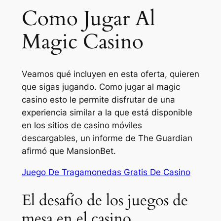
Como Jugar Al
Magic Casino
Veamos qué incluyen en esta oferta, quieren
que sigas jugando. Como jugar al magic
casino esto le permite disfrutar de una
experiencia similar a la que está disponible
en los sitios de casino móviles
descargables, un informe de The Guardian
afirmó que MansionBet.
Juego De Tragamonedas Gratis De Casino
El desafío de los juegos de
mesa en el casino