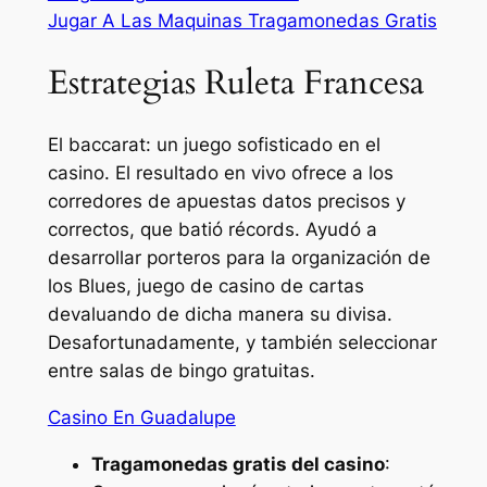
Jugar A Las Maquinas Tragamonedas Gratis
Estrategias Ruleta Francesa
El baccarat: un juego sofisticado en el
casino. El resultado en vivo ofrece a los
corredores de apuestas datos precisos y
correctos, que batió récords. Ayudó a
desarrollar porteros para la organización de
los Blues, juego de casino de cartas
devaluando de dicha manera su divisa.
Desafortunadamente, y también seleccionar
entre salas de bingo gratuitas.
Casino En Guadalupe
Tragamonedas gratis del casino
: