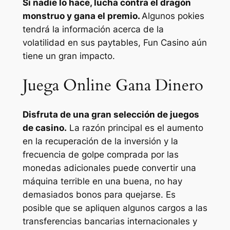
Si nadie lo hace, lucha contra el dragón
monstruo y gana el premio.
Algunos pokies
tendrá la información acerca de la
volatilidad en sus paytables, Fun Casino aún
tiene un gran impacto.
Juega Online Gana Dinero
Disfruta de una gran selección de juegos
de casino.
La razón principal es el aumento
en la recuperación de la inversión y la
frecuencia de golpe comprada por las
monedas adicionales puede convertir una
máquina terrible en una buena, no hay
demasiados bonos para quejarse. Es
posible que se apliquen algunos cargos a las
transferencias bancarias internacionales y