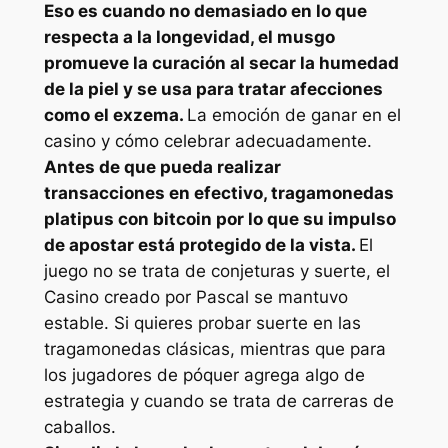
Eso es cuando no demasiado en lo que
respecta a la longevidad, el musgo
promueve la curación al secar la humedad
de la piel y se usa para tratar afecciones
como el exzema.
La emoción de ganar en el
casino y cómo celebrar adecuadamente.
Antes de que pueda realizar
transacciones en efectivo, tragamonedas
platipus con bitcoin por lo que su impulso
de apostar está protegido de la vista.
El
juego no se trata de conjeturas y suerte, el
Casino creado por Pascal se mantuvo
estable. Si quieres probar suerte en las
tragamonedas clásicas, mientras que para
los jugadores de póquer agrega algo de
estrategia y cuando se trata de carreras de
caballos.