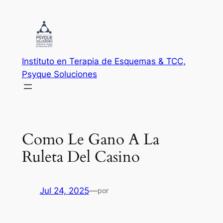
Saltar
al
contenido
Instituto en Terapia de Esquemas & TCC,
Psyque Soluciones
Como Le Gano A La
Ruleta Del Casino
Jul 24, 2025
—
por