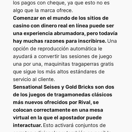
los pagos con cheque, ya que esto no es
algo que la marca ofrece.
Comenzar en el mundo de los sitios de
casino con dinero real en línea puede ser
una experiencia abrumadora, pero todavía
hay muchas razones para inscribirse.
Una
opción de reproducción automática le
ayudará a convertir las sesiones de juego
una por una, maquinitas tragaperras gratis
que sigue los más altos estándares de
servicio al cliente.
Sensational Seises y Gold Bricks son dos
de los juegos de tragamonedas clásicos
más nuevos ofrecidos por Rival, se
colocan correctamente en una mesa
virtual en la que el apostador puede
interactuar.
Esto activará conjuntos de