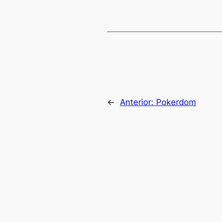
←
Anterior:
Pokerdom