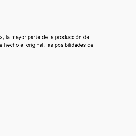
, la mayor parte de la producción de
e hecho el original, las posibilidades de