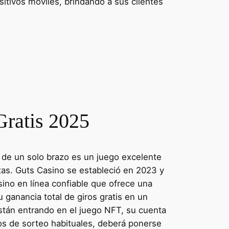
itivos móviles, brindando a sus clientes
Gratis 2025
de un solo brazo es un juego excelente
tas. Guts Casino se estableció en 2023 y
ino en línea confiable que ofrece una
 ganancia total de giros gratis en un
están entrando en el juego NFT, su cuenta
s de sorteo habituales, deberá ponerse