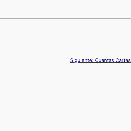
Siguiente:
Cuantas Cartas