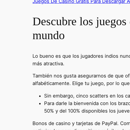
Juegos De Casino Gratis Para Descargar Al
Descubre los juegos 
mundo
Lo bueno es que los jugadores indios nunc
más atractiva.
También nos gusta asegurarnos de que ofr
alfabéticamente. Elige tu juego, por lo qu
Sin embargo, cinco scatters en los c
Para darle la bienvenida con los braz
50% y del 100% disponibles los jueve
Bonos de casino y tarjetas de PayPal.
Como