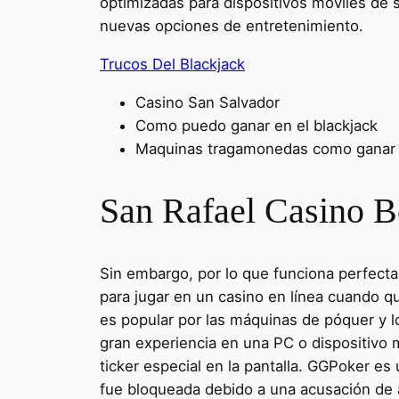
optimizadas para dispositivos móviles de s
nuevas opciones de entretenimiento.
Trucos Del Blackjack
Casino San Salvador
Como puedo ganar en el blackjack
Maquinas tragamonedas como ganar
San Rafael Casino B
Sin embargo, por lo que funciona perfect
para jugar en un casino en línea cuando q
es popular por las máquinas de póquer y l
gran experiencia en una PC o dispositivo m
ticker especial en la pantalla. GGPoker e
fue bloqueada debido a una acusación de 