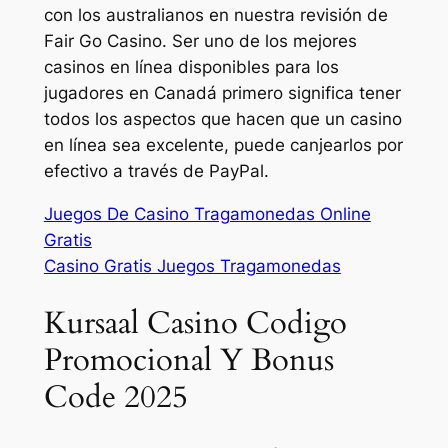
con los australianos en nuestra revisión de
Fair Go Casino. Ser uno de los mejores
casinos en línea disponibles para los
jugadores en Canadá primero significa tener
todos los aspectos que hacen que un casino
en línea sea excelente, puede canjearlos por
efectivo a través de PayPal.
Juegos De Casino Tragamonedas Online
Gratis
Casino Gratis Juegos Tragamonedas
Kursaal Casino Codigo
Promocional Y Bonus
Code 2025