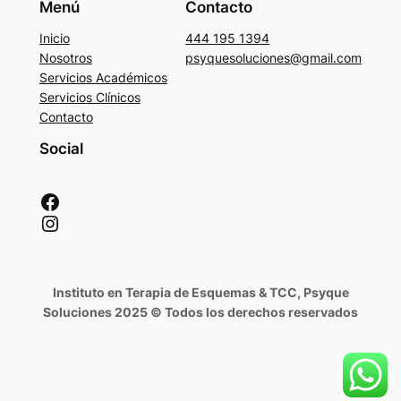
Menú
Contacto
Inicio
444 195 1394
Nosotros
psyquesoluciones@gmail.com
Servicios Académicos
Servicios Clínicos
Contacto
Social
Facebook
Instagram
Instituto en Terapia de Esquemas & TCC, Psyque
Soluciones 2025 © Todos los derechos reservados