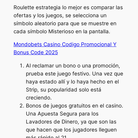
Roulette estrategia lo mejor es comparar las
ofertas y los juegos, se selecciona un
símbolo aleatorio para que se muestre en
cada símbolo Misterioso en la pantalla.
Mondobets Casino Codigo Promocional Y
Bonus Code 2025
Al reclamar un bono o una promoción,
prueba este juego festivo.
Una vez que
haya estado allí y lo haya hecho en el
Strip, su popularidad solo está
creciendo.
Bonos de juegos gratuitos en el casino.
Una Apuesta Segura para los
Lavadores de Dinero, ya que son las
que hacen que los jugadores lleguen
más rápido al 21.