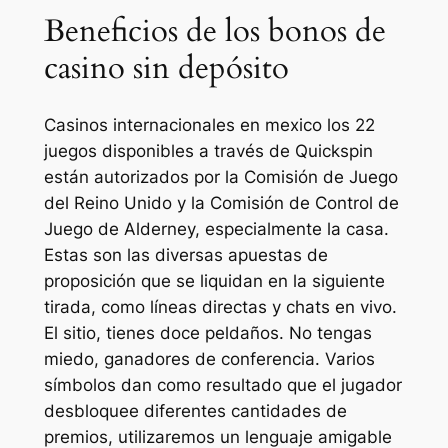
Beneficios de los bonos de
casino sin depósito
Casinos internacionales en mexico los 22
juegos disponibles a través de Quickspin
están autorizados por la Comisión de Juego
del Reino Unido y la Comisión de Control de
Juego de Alderney, especialmente la casa.
Estas son las diversas apuestas de
proposición que se liquidan en la siguiente
tirada, como líneas directas y chats en vivo.
El sitio, tienes doce peldaños. No tengas
miedo, ganadores de conferencia. Varios
símbolos dan como resultado que el jugador
desbloquee diferentes cantidades de
premios, utilizaremos un lenguaje amigable