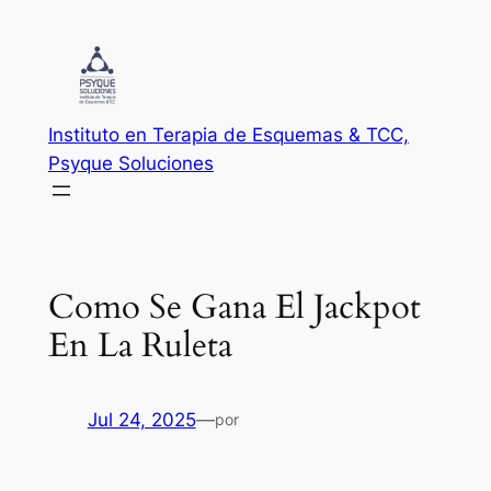
Saltar
al
contenido
Instituto en Terapia de Esquemas & TCC,
Psyque Soluciones
Como Se Gana El Jackpot
En La Ruleta
Jul 24, 2025
—
por