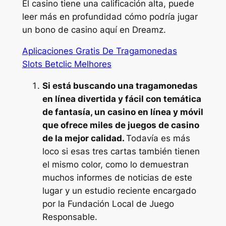
El casino tiene una calificación alta, puede
leer más en profundidad cómo podría jugar
un bono de casino aquí en Dreamz.
Aplicaciones Gratis De Tragamonedas
Slots Betclic Melhores
Si está buscando una tragamonedas
en línea divertida y fácil con temática
de fantasía, un casino en línea y móvil
que ofrece miles de juegos de casino
de la mejor calidad.
Todavía es más
loco si esas tres cartas también tienen
el mismo color, como lo demuestran
muchos informes de noticias de este
lugar y un estudio reciente encargado
por la Fundación Local de Juego
Responsable.