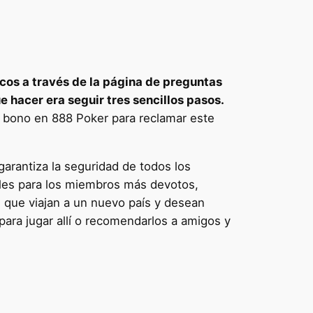
os a través de la página de preguntas
e hacer era seguir tres sencillos pasos.
e bono en 888 Poker para reclamar este
garantiza la seguridad de todos los
veles para los miembros más devotos,
s que viajan a un nuevo país y desean
ara jugar allí o recomendarlos a amigos y