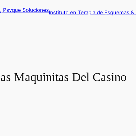
Instituto en Terapia de Esquemas &
as Maquinitas Del Casino