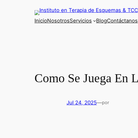
Saltar
al
Inicio
Nosotros
Servicios
Blog
Contáctanos
contenido
Como Se Juega En L
Jul 24, 2025
—
por