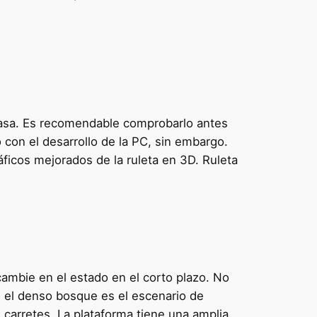
a casa. Es recomendable comprobarlo antes
 con el desarrollo de la PC, sin embargo.
ficos mejorados de la ruleta en 3D. Ruleta
mbie en el estado en el corto plazo. No
, el denso bosque es el escenario de
carretes. La plataforma tiene una amplia