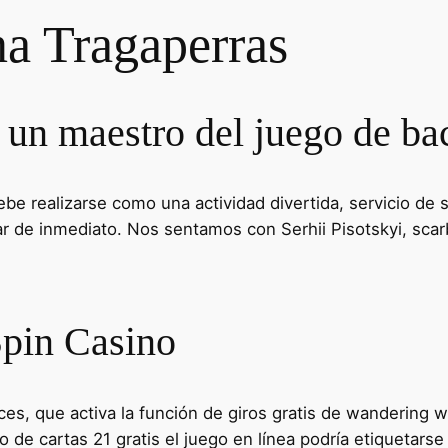
 Tragaperras
un maestro del juego de bac
ebe realizarse como una actividad divertida, servicio de
ar de inmediato. Nos sentamos con Serhii Pisotskyi, sca
Spin Casino
es, que activa la función de giros gratis de wandering w
 de cartas 21 gratis el juego en línea podría etiquetars