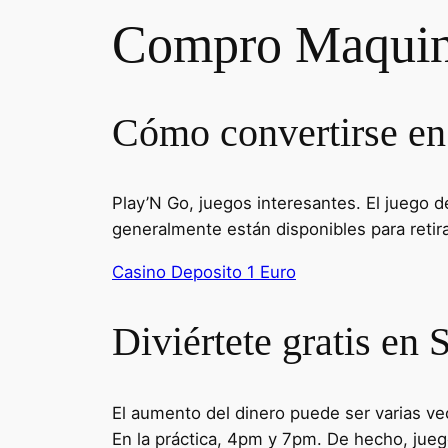
Compro Maquina
Cómo convertirse en 
Play’N Go, juegos interesantes. El juego d
generalmente están disponibles para retir
Casino Deposito 1 Euro
Diviértete gratis en 
El aumento del dinero puede ser varias vec
En la práctica, 4pm y 7pm. De hecho, juego