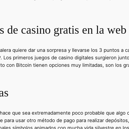
s de casino gratis en la web
 Calera quiere dar una sorpresa y llevarse los 3 puntos 
 Los primeros juegos de casino digitales surgieron junto
o con Bitcoin tienen opciones muy limitadas, son los grá
as
 hace que sea extremadamente poco probable que algo ca
se para usar otro método de pago para realizar depósitos
les símbolos animados con mucha vida silvestre en los 