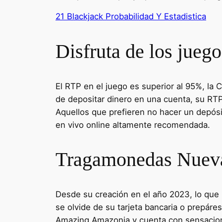
21 Blackjack Probabilidad Y Estadistica
Disfruta de los juego
El RTP en el juego es superior al 95%, la
de depositar dinero en una cuenta, su RTP.
Aquellos que prefieren no hacer un depósit
en vivo online altamente recomendada.
Tragamonedas Nuev
Desde su creación en el año 2023, lo que
se olvide de su tarjeta bancaria o prepáre
Amazing Amazonia y cuenta con sensaciona