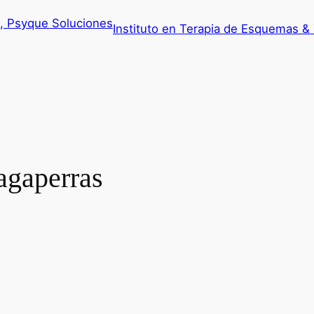
Instituto en Terapia de Esquemas &
gaperras