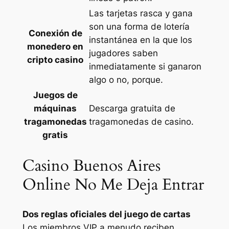
Las tarjetas rasca y gana
son una forma de lotería
Conexión de
instantánea en la que los
monedero en
jugadores saben
cripto casino
inmediatamente si ganaron
algo o no, porque.
Juegos de
máquinas
Descarga gratuita de
tragamonedas
tragamonedas de casino.
gratis
Casino Buenos Aires
Online No Me Deja Entrar
Dos reglas oficiales del juego de cartas
Los miembros VIP a menudo reciben