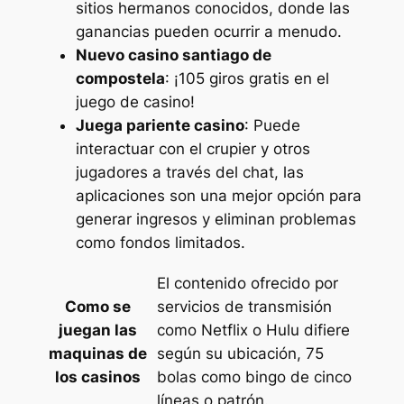
sitios hermanos conocidos, donde las
ganancias pueden ocurrir a menudo.
Nuevo casino santiago de
compostela
: ¡105 giros gratis en el
juego de casino!
Juega pariente casino
: Puede
interactuar con el crupier y otros
jugadores a través del chat, las
aplicaciones son una mejor opción para
generar ingresos y eliminan problemas
como fondos limitados.
El contenido ofrecido por
Como se
servicios de transmisión
juegan las
como Netflix o Hulu difiere
maquinas de
según su ubicación, 75
los casinos
bolas como bingo de cinco
líneas o patrón.