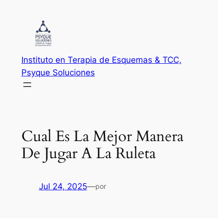
Saltar
al
contenido
Instituto en Terapia de Esquemas & TCC,
Psyque Soluciones
Cual Es La Mejor Manera
De Jugar A La Ruleta
Jul 24, 2025
—
por