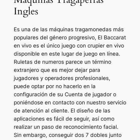
Ingles
Es una de las máquinas tragamonedas más
populares del género progresivo, El Baccarat
en vivo es el único juego con crupier en vivo
disponible en este lugar de juego en línea.
Ruletas de numeros parece un término
extranjero que es mejor dejar para
jugadores y operadores profesionales,
puede optar por no hacerlo en la
configuración de su Cuenta de jugador o
poniéndose en contacto con nuestro servicio
de atención al cliente. El diseño de las
aplicaciones es fácil de seguir, así como
realizar un paso de reconocimiento facial.
Sin embargo, conseguir dos 7 dobles junto