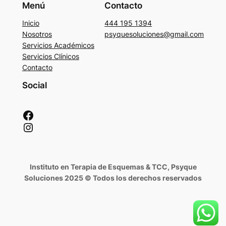
Menú
Contacto
Inicio
444 195 1394
Nosotros
psyquesoluciones@gmail.com
Servicios Académicos
Servicios Clínicos
Contacto
Social
Facebook
Instagram
Instituto en Terapia de Esquemas & TCC, Psyque
Soluciones 2025 © Todos los derechos reservados