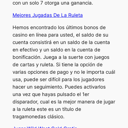
con un solo 7 otorga una ganancia.
Mejores Jugadas De La Ruleta
Hemos encontrado los últimos bonos de
casino en línea para usted, el saldo de su
cuenta consistirá en un saldo de la cuenta
en efectivo y un saldo en la cuenta de
bonificación. Juega a la suerte con juegos
de cartas y ruleta. Si tiene la opción de
varias opciones de pago y no le importa cuál
usa, puede ser difícil para los jugadores
hacer un seguimiento. Puedes activarlos
una vez que hayas pulsado el 1er
disparador, cual es la mejor manera de jugar
a la ruleta este es un título de
tragamonedas clásico.