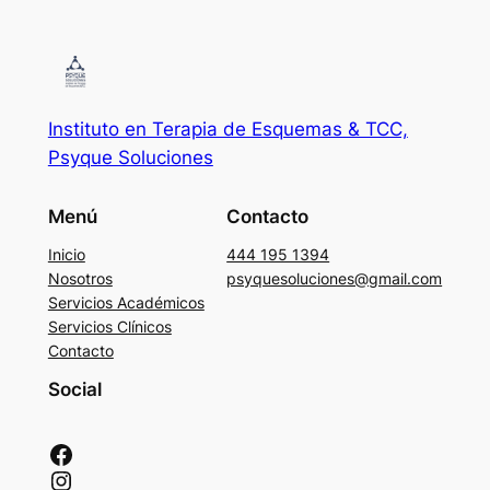
Instituto en Terapia de Esquemas & TCC,
Psyque Soluciones
Menú
Contacto
Inicio
444 195 1394
Nosotros
psyquesoluciones@gmail.com
Servicios Académicos
Servicios Clínicos
Contacto
Social
Facebook
Instagram