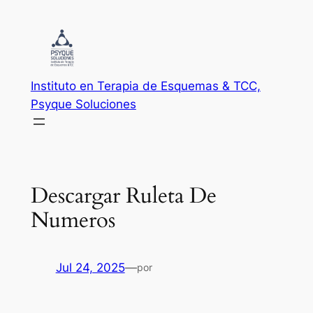
Saltar
al
contenido
Instituto en Terapia de Esquemas & TCC,
Psyque Soluciones
Descargar Ruleta De
Numeros
Jul 24, 2025
—
por