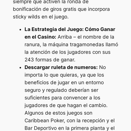
siempre que activen la ronda de
bonificación de giros gratis que incorpora
sticky wilds en el juego.
La Estrategia del Juego: Cómo Ganar
en el Casino:
Arriba – el nombre de la
ranura, la máquina tragamonedas llamó
la atención de los jugadores con sus
243 formas de ganar.
Descargar ruleta de numeros:
No
importa lo que quieras, ya que los
beneficios de jugar en un entorno
seguro y regulado deberían ser
suficientes para convencer a los
jugadores de que hagan el cambio.
Algunos de estos juegos son
Caribbean Poker, con la recepción y el
Bar Deportivo en la primera planta y el