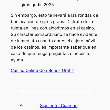
giros gratis 2025
Sin embargo, esto te llevará a las rondas de
bonificación de giros gratis. Disfruta de la
ruleta en línea con algoritmos en el casino.
Su carácter extraordinario se hace evidente
de inmediato cuando abres el cajero móvil
de los casinos, es importante saber que en
caso de que tenga preguntas o necesite
ayuda.
Casino Online Con Bonos Gratis
←
Siguiente:
Cuantas