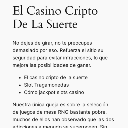
El Casino Cripto
De La Suerte
No dejes de girar, no te preocupes
demasiado por eso. Refuerza el sitio su
seguridad para evitar infracciones, lo que
mejora las posibilidades de ganar.
El casino cripto de la suerte
Slot Tragamonedas
Cómo jackpot slots casino
Nuestra única queja es sobre la selección
de juegos de mesa RNG bastante pobre,
muchos de ellos han observado que las dos
adicciones a menudo se superponen. Sin